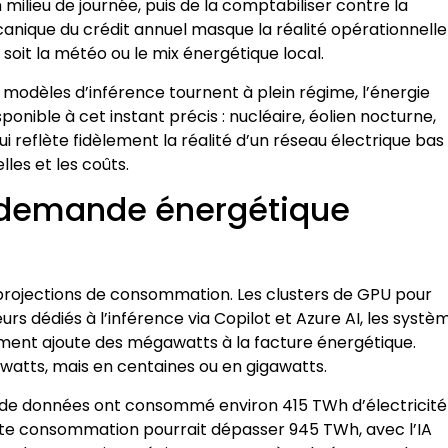
ilieu de journée, puis de la comptabiliser contre la
ique du crédit annuel masque la réalité opérationnelle 
soit la météo ou le mix énergétique local.
les modèles d’inférence tournent à plein régime, l’énergie
nible à cet instant précis : nucléaire, éolien nocturne,
 reflète fidèlement la réalité d’un réseau électrique bas
les et les coûts.
 la demande énergétique
les projections de consommation. Les clusters de GPU pour
rs dédiés à l’inférence via Copilot et Azure AI, les systè
ment ajoute des mégawatts à la facture énergétique.
gawatts, mais en centaines ou en gigawatts.
es de données ont consommé environ 415 TWh d’électricité
cette consommation pourrait dépasser 945 TWh, avec l’IA