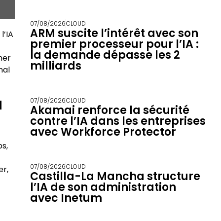
07/08/2026
CLOUD
ARM suscite l’intérêt avec son
l’IA
premier processeur pour l’IA :
la demande dépasse les 2
ner
milliards
nal
à
07/08/2026
CLOUD
Akamai renforce la sécurité
contre l’IA dans les entreprises
avec Workforce Protector
ps,
07/08/2026
CLOUD
er,
Castilla-La Mancha structure
l’IA de son administration
avec Inetum