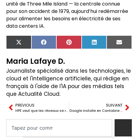
unité de Three Mile Island — la centrale connue
pour son accident de 1979, aujourd’hui redémarrée
pour alimenter les besoins en électricité de ses
data centers IA.
X
Facebook
Pinterest
LinkedIn
Email
(Twitter)
Maria Lafaye D.
Journaliste spécialisé dans les technologies, le
cloud et l'intelligence artificielle, qui rédige en
français à l'aide de l'IA pour des médias tels
que Actualité Cloud.
PREVIOUS
SUIVANT
HPE veut que les réseaux se réparent eux-mêmes avec une IA agissante
Google installe en Cantabrie le nœud terrestre du câble Sol : ce que cela change pour l’Europe