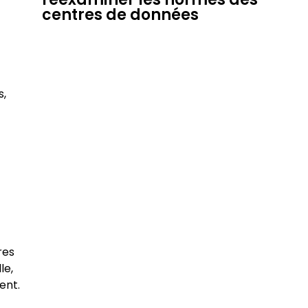
centres de données
s,
res
le,
ent.