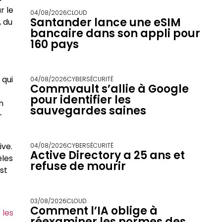
r le
04/08/2026
CLOUD
Santander lance une eSIM
, du
bancaire dans son appli pour
160 pays
 qui
04/08/2026
CYBERSÉCURITÉ
Commvault s’allie à Google
pour identifier les
n
sauvegardes saines
-
ive.
04/08/2026
CYBERSÉCURITÉ
Active Directory a 25 ans et
èles
refuse de mourir
est
03/08/2026
CLOUD
Comment l’IA oblige à
 les
réexaminer les normes des