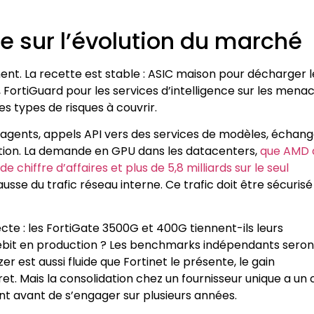
e sur l’évolution du marché
ent. La recette est stable : ASIC maison pour décharger l
rtiGuard pour les services d’intelligence sur les menac
es types de risques à couvrir.
re agents, appels API vers des services de modèles, échan
tion. La demande en GPU dans les datacenters,
que AMD 
hiffre d’affaires et plus de 5,8 milliards sur le seul
se du trafic réseau interne. Ce trafic doit être sécurisé
ecte : les FortiGate 3500G et 400G tiennent-ils leurs
ébit en production ? Les benchmarks indépendants seron
r est aussi fluide que Fortinet le présente, le gain
et. Mais la consolidation chez un fournisseur unique a un 
ment avant de s’engager sur plusieurs années.