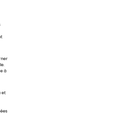
s
nt
rner
le.
se à
u et
nées