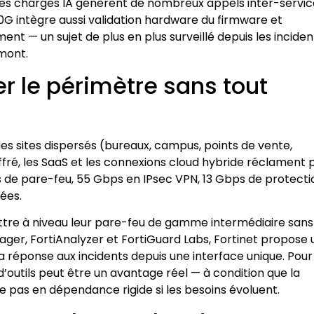
les charges IA génèrent de nombreux appels inter-servic
0G intègre aussi validation hardware du firmware et
ment — un sujet de plus en plus surveillé depuis les inciden
mont.
r le périmètre sans tout
des sites dispersés (bureaux, campus, points de vente,
iffré, les SaaS et les connexions cloud hybride réclament 
s de pare-feu, 55 Gbps en IPsec VPN, 13 Gbps de protecti
ées.
ttre à niveau leur pare-feu de gamme intermédiaire sans
ager, FortiAnalyzer et FortiGuard Labs, Fortinet propose
e la réponse aux incidents depuis une interface unique. Pou
d’outils peut être un avantage réel — à condition que la
e pas en dépendance rigide si les besoins évoluent.