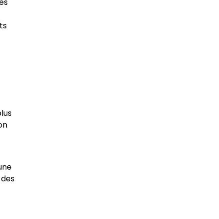
es
ts
plus
on
 une
r des