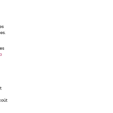
es
es.
ges
a
t
coût