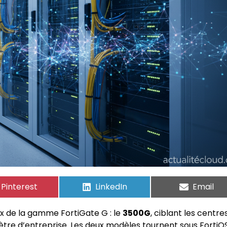
Pinterest
LinkedIn
Email
x de la gamme FortiGate G : le
3500G
, ciblant les centre
mètre d’entreprise. Les deux modèles tournent sous FortiO