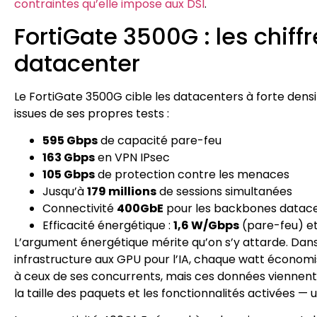
contraintes qu’elle impose aux DSI
.
FortiGate 3500G : les chiff
datacenter
Le FortiGate 3500G cible les datacenters à forte densi
issues de ses propres tests :
595 Gbps
de capacité pare-feu
163 Gbps
en VPN IPsec
105 Gbps
de protection contre les menaces
Jusqu’à
179 millions
de sessions simultanées
Connectivité
400GbE
pour les backbones datac
Efficacité énergétique :
1,6 W/Gbps
(pare-feu) e
L’argument énergétique mérite qu’on s’y attarde. Dan
infrastructure aux GPU pour l’IA, chaque watt économi
à ceux de ses concurrents, mais ces données viennent d
la taille des paquets et les fonctionnalités activées 