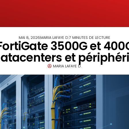
MAI 8, 2026
MARIA LAFAYE D.
7 MINUTES DE LECTURE
 FortiGate 3500G et 400G
atacenters et périphér
MARIA LAFAYE D.