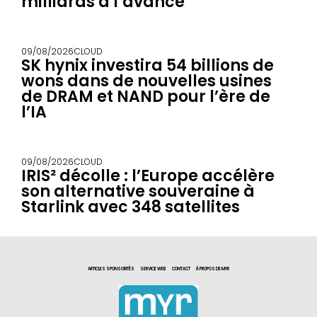
milliards à l’avance
09/08/2026
CLOUD
SK hynix investira 54 billions de
wons dans de nouvelles usines
de DRAM et NAND pour l’ère de
l’IA
09/08/2026
CLOUD
IRIS² décolle : l’Europe accélère
son alternative souveraine à
Starlink avec 348 satellites
ARTICLES SPONSORITÉS
SERVICE WEB
CONTACT
À PROPOS DE MYR