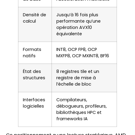
Densité de
Jusqu’à 16 fois plus
calcul
performante qu’une
opération AVX10
équivalente
Formats
INT8, OCP FP8, OCP
natifs
MXFP8, OCP MXINT8, BF16
État des
8 registres tile et un
structures
registre de mise à
l’échelle de bloc
Interfaces
Compilateurs,
logicielles
débogueurs, profileurs,
bibliothèques HPC et
frameworks IA