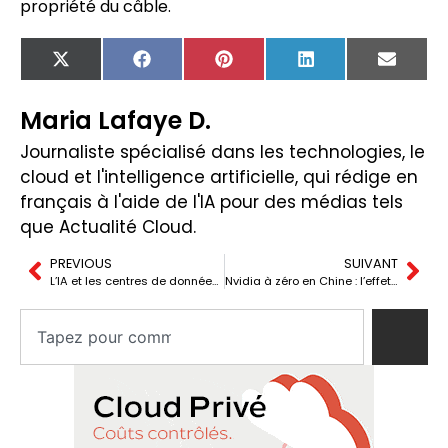
propriété du câble.
X
Facebook
Pinterest
LinkedIn
Email
(Twitter)
Maria Lafaye D.
Journaliste spécialisé dans les technologies, le
cloud et l'intelligence artificielle, qui rédige en
français à l'aide de l'IA pour des médias tels
que Actualité Cloud.
PREVIOUS
SUIVANT
L’IA et les centres de données relancent le débat sur le nucléaire en Europe
Nvidia à zéro en Chine : l’effet boomerang des restrictions sur les puces IA