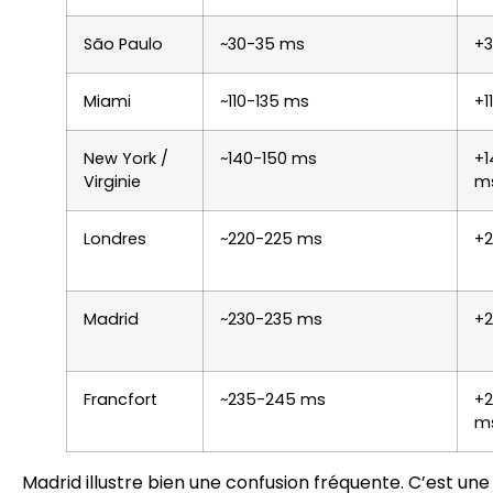
São Paulo
~30-35 ms
+
Miami
~110-135 ms
+1
New York /
~140-150 ms
+1
Virginie
m
Londres
~220-225 ms
+
Madrid
~230-235 ms
+
Francfort
~235-245 ms
+
m
Madrid illustre bien une confusion fréquente. C’est une 