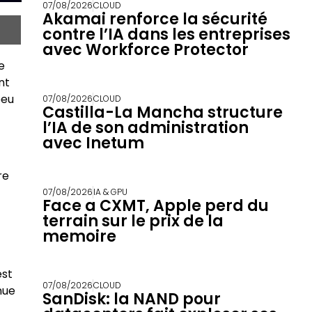
07/08/2026
CLOUD
Akamai renforce la sécurité
contre l’IA dans les entreprises
avec Workforce Protector
e
nt
peu
07/08/2026
CLOUD
Castilla-La Mancha structure
l’IA de son administration
avec Inetum
re
07/08/2026
IA & GPU
Face a CXMT, Apple perd du
terrain sur le prix de la
memoire
est
07/08/2026
CLOUD
nue
SanDisk: la NAND pour