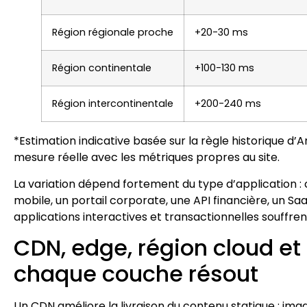
Région régionale proche
+20-30 ms
Région continentale
+100-130 ms
Région intercontinentale
+200-240 ms
*Estimation indicative basée sur la règle historique d
mesure réelle avec les métriques propres au site.
La variation dépend fortement du type d’application :
mobile, un portail corporate, une API financière, un Saa
applications interactives et transactionnelles souffre
CDN, edge, région cloud et 
chaque couche résout
Un CDN améliore la livraison du contenu statique : imag