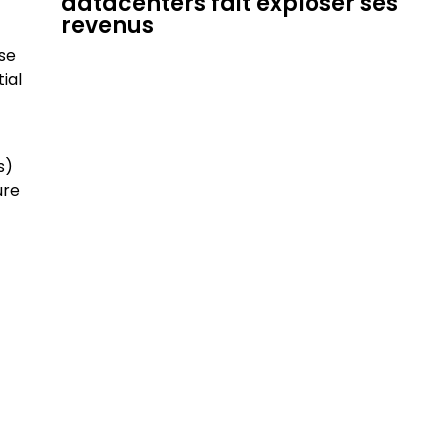
datacenters fait exploser ses
revenus
 se
ial
s)
ure