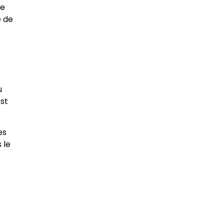
se
e de
u
est
es
 le