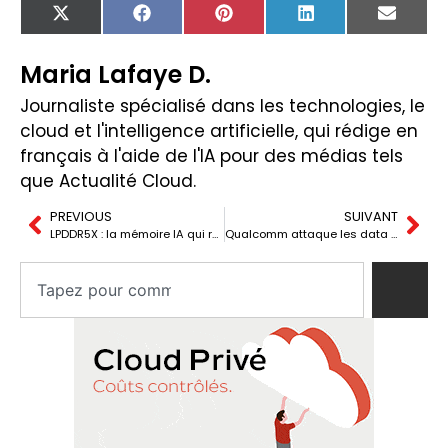
X
Facebook
Pinterest
LinkedIn
Email
(Twitter)
Maria Lafaye D.
Journaliste spécialisé dans les technologies, le
cloud et l'intelligence artificielle, qui rédige en
français à l'aide de l'IA pour des médias tels
que Actualité Cloud.
PREVIOUS
SUIVANT
LPDDR5X : la mémoire IA qui rend l’iPhone plus cher
Qualcomm attaque les data centers IA : Dragonfly, Meta et l’objectif 18 $ BPA en 2029