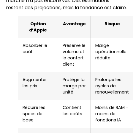
marché n’a pas encore vus. Ces estimations
restent des projections, mais la tendance est claire.
Option
Avantage
Risque
d’Apple
Absorber le
Préserve le
Marge
coût
volume et
opérationnelle
le confort
réduite
client
Augmenter
Protège la
Prolonge les
les prix
marge par
cycles de
unité
renouvellement
Réduire les
Contient
Moins de RAM =
specs de
les coûts
moins de
base
fonctions IA