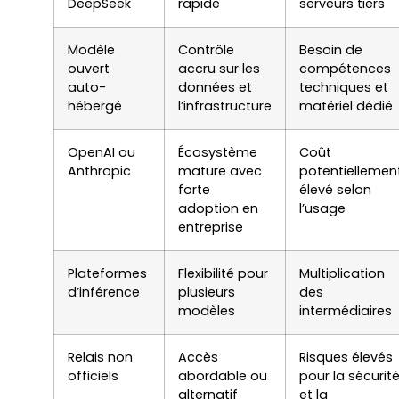
DeepSeek
rapide
serveurs tiers
Modèle
Contrôle
Besoin de
ouvert
accru sur les
compétences
auto-
données et
techniques et
hébergé
l’infrastructure
matériel dédié
OpenAI ou
Écosystème
Coût
Anthropic
mature avec
potentiellemen
forte
élevé selon
adoption en
l’usage
entreprise
Plateformes
Flexibilité pour
Multiplication
d’inférence
plusieurs
des
modèles
intermédiaires
Relais non
Accès
Risques élevés
officiels
abordable ou
pour la sécurit
alternatif
et la