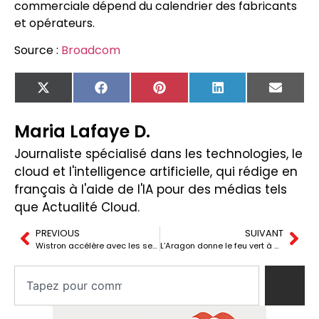
commerciale dépend du calendrier des fabricants
et opérateurs.
Source :
Broadcom
X
Facebook
Pinterest
LinkedIn
Email
(Twitter)
Maria Lafaye D.
Journaliste spécialisé dans les technologies, le
cloud et l'intelligence artificielle, qui rédige en
français à l'aide de l'IA pour des médias tels
que Actualité Cloud.
PREVIOUS
SUIVANT
Wistron accélère avec les serveurs d’IA et renforce son engagement envers les réseaux avancés
L’Aragon donne le feu vert à de nouveaux centres de données AWS à Huesca et Saragosse