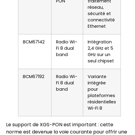
PON
traitement
réseau,
sécurité et
connectivité
Ethernet
BCM67142
Radio Wi-
Intégration
Fi 8 dual
2,4 GHz et 5
band
GHz sur un
seul chipset
BCM67192
Radio Wi-
Variante
Fi 8 dual
intégrée
band
pour
plateformes
résidentielles
Wi-Fi 8
Le support de XGS-PON est important : cette
norme est devenue la voie courante pour offrir une