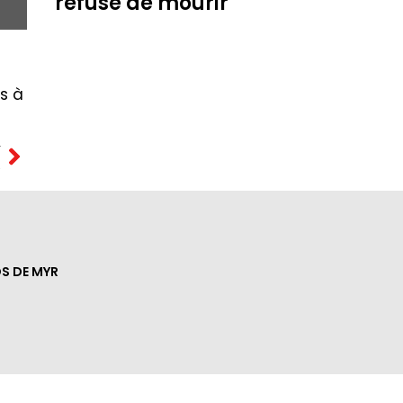
refuse de mourir
is à
T
A
S DE MYR