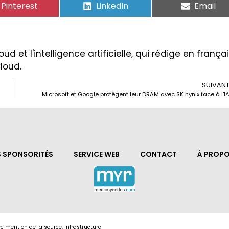
Pinterest
LinkedIn
Email
ud et l'intelligence artificielle, qui rédige en frança
Cloud.
SUIVAN
Microsoft et Google protègent leur DRAM avec SK hynix face à l’I
S SPONSORITÉS
SERVICE WEB
CONTACT
À PROPO
c mention de la source. Infrastructure