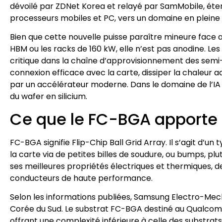
dévoilé par ZDNet Korea et relayé par SamMobile, étend 
processeurs mobiles et PC, vers un domaine en pleine cr
Bien que cette nouvelle puisse paraître mineure fac
HBM ou les racks de 160 kW, elle n’est pas anodine. Les
critique dans la chaîne d’approvisionnement des semi
connexion efficace avec la carte, dissiper la chaleur 
par un accélérateur moderne. Dans le domaine de l’IA p
du wafer en silicium.
Ce que le FC-BGA apport
FC-BGA signifie Flip-Chip Ball Grid Array. Il s’agit d’
la carte via de petites billes de soudure, ou bumps, pl
ses meilleures propriétés électriques et thermiques, d
conducteurs de haute performance.
Selon les informations publiées, Samsung Electro-Mech
Corée du Sud. Le substrat FC-BGA destiné au Qualcomm
offrant une complexité inférieure à celle des substrat