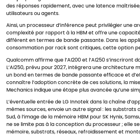
des réponses rapidement, avec une latence maîtrisée,
utilisateurs ou agents.
Ainsi, un processeur d’inférence peut privilégier une arc
complexité par rapport à la HBM et offre une capacité
différent en termes de bande passante. Dans les appli
consommation par rack sont critiques, cette option peut 
Qualcomm affirme que l’AI200 et l’AI250 s’inscriront d
L’AI250, prévu pour 2027, intégrera une architectur
un bond en termes de bande passante efficace et d’effi
connaître l’adoption concrète de ces solutions, la m
Mechanics indique une étape plus avancée qu’une si
L’éventuelle entrée de LG Innotek dans la chaîne d’ap
mêmes sources, envoie un autre signal : les substrat
Sud, à l’image de la mémoire HBM pour SK Hynix, Samsun
ne se limite pas à la conception du processeur ; elle s
mémoire, substrats, réseaux, refroidissement et mont