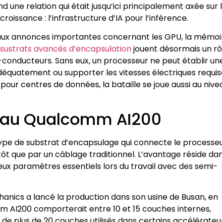
une relation qui était jusqu’ici principalement axée sur 
oissance : l’infrastructure d’IA pour l’inférence.
e aux annonces importantes concernant les GPU, la mémoi
sustrats avancés d’encapsulation
jouent désormais un rô
-conducteurs. Sans eux, un processeur ne peut établir un
adéquatement ou supporter les vitesses électriques requi
our centres de données, la bataille se joue aussi au nive
e au Qualcomm AI200
un type de substrat d’encapsulage qui connecte le processe
utôt que par un câblage traditionnel. L’avantage réside da
eux paramètres essentiels lors du travail avec des semi-
anics a lancé la production dans son usine de Busan, en
 AI200 comporterait entre 10 et 15 couches internes,
s de plus de 20 couches utilisés dans certains accélérateu