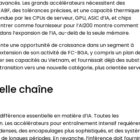
 avancés. Les grands accélérateurs nécessitent des
ABF, des tolérances précises, et une capacité thermique
ndue par les CPUs de serveur, GPU, ASIC d’IA, et chips
entrer comme fournisseur pour l’AI200 montre comment 
ans l’expansion de l’IA, au-delà de la seule mémoire.
nte une opportunité de croissance dans un segment à
l’extension de son activité de FC-BGA, y compris un plan d
r ses capacités au Vietnam, et fournissait déjà des subst
ansition vers une nouvelle catégorie, plus orientée serv
elle chaîne
férence essentielle en matière d’IA. Toutes les
. Les accélérateurs pour entraînement intensif requière
denses, des encapsulages plus sophistiqués, et des syst
 longues périodes. En revanche, l’inférence doit fourni