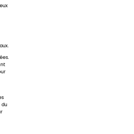
reux
aux.
ées.
ant
our
es
 du
ur