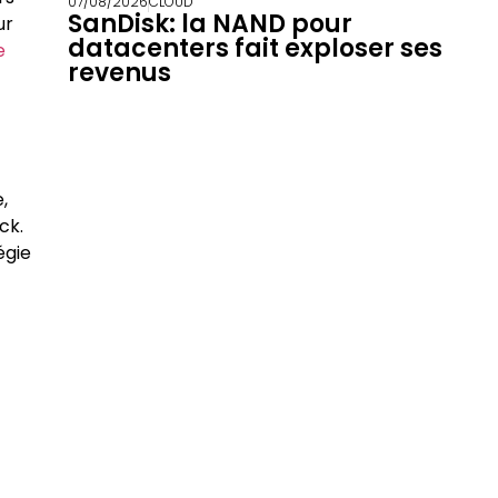
07/08/2026
CLOUD
SanDisk: la NAND pour
ur
datacenters fait exploser ses
e
revenus
,
ck.
égie