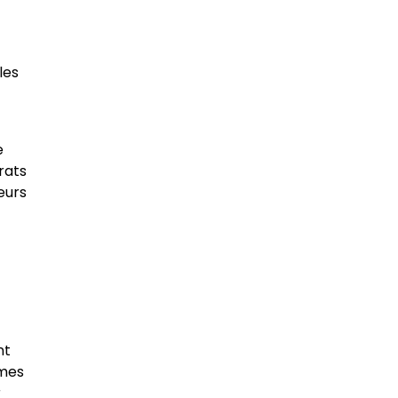
les
e
rats
eurs
nt
èmes
r