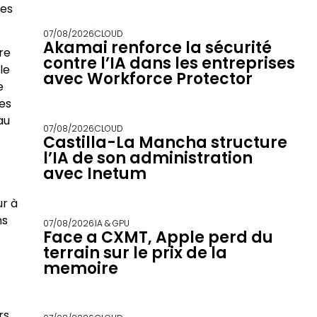
les
07/08/2026
CLOUD
Akamai renforce la sécurité
re
contre l’IA dans les entreprises
le
avec Workforce Protector
e
ses
au
07/08/2026
CLOUD
Castilla-La Mancha structure
l’IA de son administration
avec Inetum
ur à
ns
07/08/2026
IA & GPU
Face a CXMT, Apple perd du
terrain sur le prix de la
memoire
rs