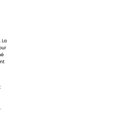
s
 La
our
hé
ent
t
.