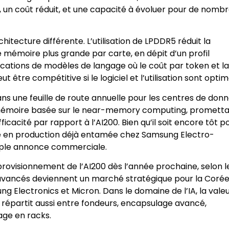
 un coût réduit, et une capacité à évoluer pour de nomb
hitecture différente. L’utilisation de LPDDR5 réduit la
 mémoire plus grande par carte, en dépit d’un profil
cations de modèles de langage où le coût par token et la
être compétitive si le logiciel et l’utilisation sont optim
ans une feuille de route annuelle pour les centres de donn
e mémoire basée sur le near-memory computing, promett
cacité par rapport à l’AI200. Bien qu’il soit encore tôt p
ise en production déjà entamée chez Samsung Electro-
mple annonce commerciale.
provisionnement de l’AI200 dès l’année prochaine, selon l
s avancés deviennent un marché stratégique pour la Corée
g Electronics et Micron. Dans le domaine de l’IA, la vale
e répartit aussi entre fondeurs, encapsulage avancé,
age en racks.