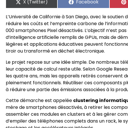
X (Twitter)
Facebook
L’Université de Californie à San Diego, avec le soutien 
réduire les coûts et l’empreinte carbone de l’informati
000 smartphones Pixel désactivés. L’objectif n’est pas 
d’intelligence artificielle remplis de GPUs, mais de 
légères et applications éducatives peuvent fonctionner
tiroir ou transformé en déchet électronique.
Le projet repose sur une idée simple. De nombreux té
leur capacité de calcul reste utile. Selon Google Rese
les quatre ans, mais les appareils retirés conservent
pleinement fonctionnels. Réutiliser ces composants p
à réduire une partie des émissions associées à la prod
Cette démarche est appelée
clustering informatiqu
mère de smartphones désactivés, à retirer les compo
assembler ces modules en clusters et à les gérer com
d’empiler des téléphones complets dans un rack, le syst
stockage et les accélérateurs intégrés.