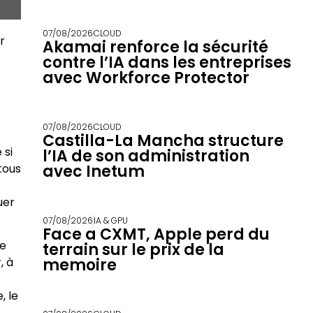
07/08/2026
CLOUD
r
Akamai renforce la sécurité
contre l’IA dans les entreprises
avec Workforce Protector
07/08/2026
CLOUD
Castilla-La Mancha structure
 si
l’IA de son administration
tous
avec Inetum
uer
07/08/2026
IA & GPU
Face a CXMT, Apple perd du
te
terrain sur le prix de la
, à
memoire
, le