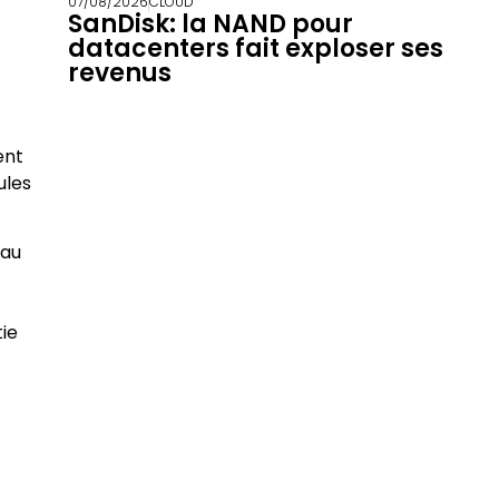
07/08/2026
CLOUD
SanDisk: la NAND pour
datacenters fait exploser ses
revenus
ent
ules
 au
tie