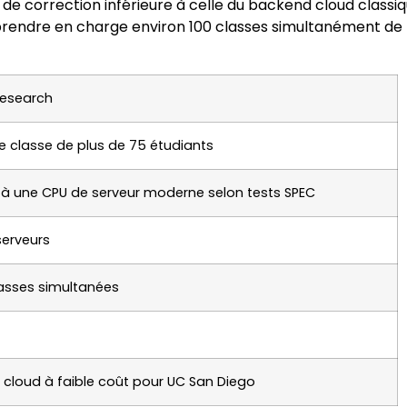
 de correction inférieure à celle du backend cloud classiq
 prendre en charge environ 100 classes simultanément de
Research
e classe de plus de 75 étudiants
à une CPU de serveur moderne selon tests SPEC
serveurs
lasses simultanées
 cloud à faible coût pour UC San Diego