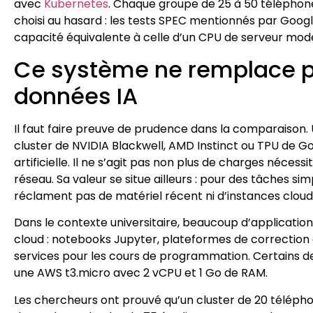
avec
Kubernetes
. Chaque groupe de 25 à 50 téléphon
choisi au hasard : les tests SPEC mentionnés par Goog
capacité équivalente à celle d’un CPU de serveur mode
Ce système ne remplace p
données IA
Il faut faire preuve de prudence dans la comparaison
cluster de NVIDIA Blackwell, AMD Instinct ou TPU de G
artificielle. Il ne s’agit pas non plus de charges néc
réseau. Sa valeur se situe ailleurs : pour des tâches si
réclament pas de matériel récent ni d’instances clou
Dans le contexte universitaire, beaucoup d’applicatio
cloud : notebooks Jupyter, plateformes de correction 
services pour les cours de programmation. Certains d
une AWS t3.micro avec 2 vCPU et 1 Go de RAM.
Les chercheurs ont prouvé qu’un cluster de 20 télépho