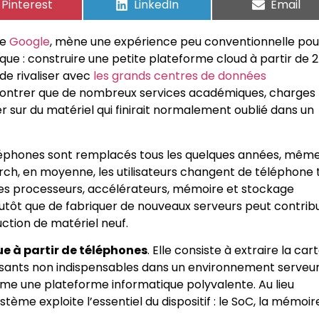
Pinterest
LinkedIn
Email
de
Google
, mène une expérience peu conventionnelle pou
que : construire une petite plateforme cloud à partir de 2
de rivaliser avec
les grands centres de données
démontrer que de nombreux services académiques, charges
 sur du matériel qui finirait normalement oublié dans un
léphones sont remplacés tous les quelques années, même
arch, en moyenne, les utilisateurs changent de téléphone 
 des processeurs, accélérateurs, mémoire et stockage
lutôt que de fabriquer de nouveaux serveurs peut contrib
uction de matériel neuf.
e à partir de téléphones
. Elle consiste à extraire la car
sants non indispensables dans un environnement serveur
me une plateforme informatique polyvalente. Au lieu
ème exploite l’essentiel du dispositif : le SoC, la mémoire