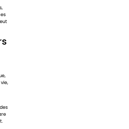
s,
ces
peut
rs
ue,
vie,
 des
are
t.