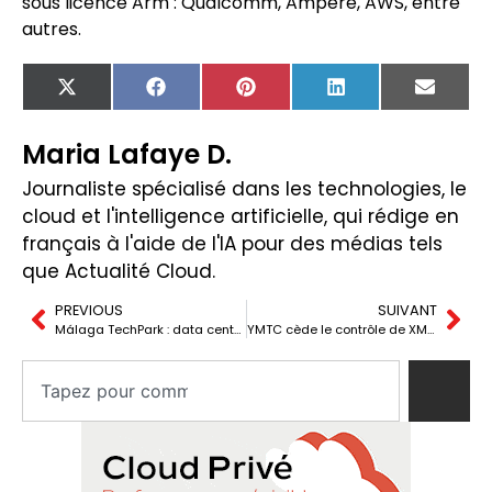
sous licence Arm : Qualcomm, Ampere, AWS, entre
autres.
X
Facebook
Pinterest
LinkedIn
Email
(Twitter)
Maria Lafaye D.
Journaliste spécialisé dans les technologies, le
cloud et l'intelligence artificielle, qui rédige en
français à l'aide de l'IA pour des médias tels
que Actualité Cloud.
PREVIOUS
SUIVANT
Málaga TechPark : data center 150 MW et pari sur imec
YMTC cède le contrôle de XMC et accélère la réorganisation chinoise des puces mémoire