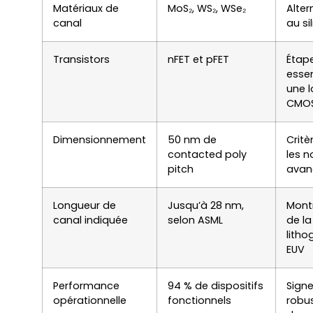
Matériaux de
MoS₂, WS₂, WSe₂
Alter
canal
au si
Transistors
nFET et pFET
Étap
essen
une 
CMOS
Dimensionnement
50 nm de
Critè
contacted poly
les 
pitch
avan
Longueur de
Jusqu’à 28 nm,
Montr
canal indiquée
selon ASML
de la
litho
EUV
Performance
94 % de dispositifs
Sign
opérationnelle
fonctionnels
robu