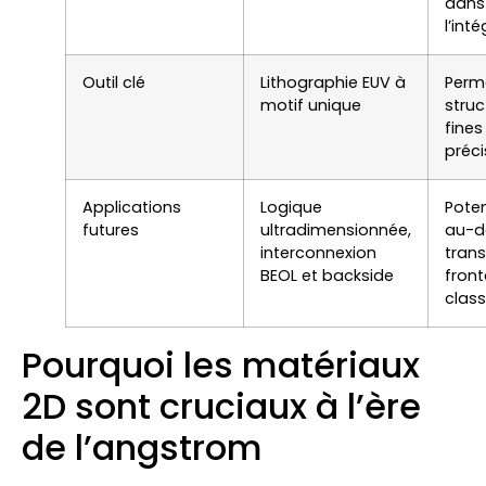
dans
l’int
Outil clé
Lithographie EUV à
Perm
motif unique
struc
fines
préc
Applications
Logique
Poten
futures
ultradimensionnée,
au-d
interconnexion
trans
BEOL et backside
front
clas
Pourquoi les matériaux
2D sont cruciaux à l’ère
de l’angstrom