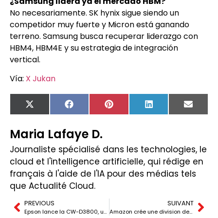
¿Samsung lidera ya el mercado HBM?
No necesariamente. SK hynix sigue siendo un
competidor muy fuerte y Micron está ganando
terreno. Samsung busca recuperar liderazgo con
HBM4, HBM4E y su estrategia de integración
vertical.
Vía:
X Jukan
X
Facebook
Pinterest
LinkedIn
Email
(Twitter)
Maria Lafaye D.
Journaliste spécialisé dans les technologies, le
cloud et l'intelligence artificielle, qui rédige en
français à l'aide de l'IA pour des médias tels
que Actualité Cloud.
PREVIOUS
SUIVANT
Epson lance la CW-D3800, une imprimante compacte pour étiquettes couleur
Amazon crée une division de 1 milliard de dollars pour déployer des ingénieurs en IA auprès de ses clients