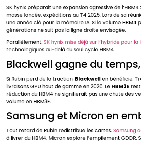
SK hynix préparait une expansion agressive de l’HBM
masse lancée, expéditions au T4 2025. Lors de sa réun
une année clé pour la mémoire IA. Si le volume HBM4 po
générations ne suit pas la ligne droite envisagée.
Parallèlement,
SK hynix mise déjà sur l’hybride pour l
technologiques au-delà du seul cycle HBM4.
Blackwell gagne du temps, 
Si Rubin perd de la traction,
Blackwell
en bénéficie. T
livraisons GPU haut de gamme en 2026. Le
HBM3E
rest
réduction du HBM4 ne signifierait pas une chute des 
volume en HBM3E.
Samsung et Micron en em
Tout retard de Rubin redistribue les cartes.
Samsung ac
à livrer du HBM4. Micron explore l’empilement GDDR. Si