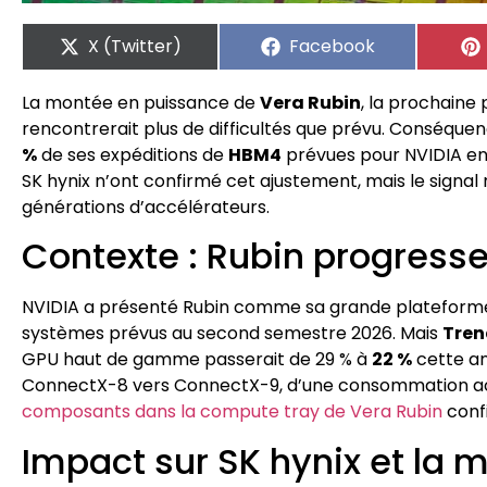
X (Twitter)
Facebook
La montée en puissance de
Vera Rubin
, la prochaine
rencontrerait plus de difficultés que prévu. Conséquen
%
de ses expéditions de
HBM4
prévues pour NVIDIA en 2
SK hynix n’ont confirmé cet ajustement, mais le signal 
générations d’accélérateurs.
Contexte : Rubin progresse
NVIDIA a présenté Rubin comme sa grande plateforme p
systèmes prévus au second semestre 2026. Mais
Tren
GPU haut de gamme passerait de 29 % à
22 %
cette ann
ConnectX-8 vers ConnectX-9, d’une consommation acc
composants dans la compute tray de Vera Rubin
confi
Impact sur SK hynix et la