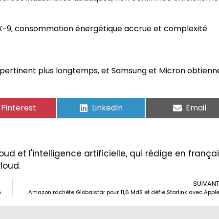
tX-9, consommation énergétique accrue et complexité
 pertinent plus longtemps, et Samsung et Micron obtienn
Pinterest
LinkedIn
Email
ud et l'intelligence artificielle, qui rédige en frança
Cloud.
SUIVAN
A
Amazon rachète Globalstar pour 11,6 Md$ et défie Starlink avec Appl