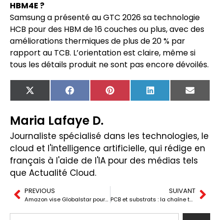
HBM4E ?
Samsung a présenté au GTC 2026 sa technologie
HCB pour des HBM de 16 couches ou plus, avec des
améliorations thermiques de plus de 20 % par
rapport au TCB. L’orientation est claire, même si
tous les détails produit ne sont pas encore dévoilés.
X
Facebook
Pinterest
LinkedIn
Email
(Twitter)
Maria Lafaye D.
Journaliste spécialisé dans les technologies, le
cloud et l'intelligence artificielle, qui rédige en
français à l'aide de l'IA pour des médias tels
que Actualité Cloud.
PREVIOUS
SUIVANT
Amazon vise Globalstar pour accélérer la course face à Starlink
PCB et substrats : la chaîne taïwanaise sous pression de l’IA