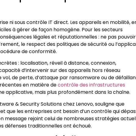
ise ni sous contrôle IT direct. Les appareils en mobilité, e
iciles à gérer de façon homogène. Pour les secteurs
onséquences légales et réputationnelles : ne pas pouvoir
ement, le respect des politiques de sécurité ou l’applica
rocédure de conformité.
ètes : localisation, réveil à distance, connexion,
capacité d’intervenir sur des appareils hors réseau
e vol, de perte, d’attaque par ransomware ou de défailla
ves récentes en matière de
contrôle des infrastructures
he applicative, mais plus profondément dans la chaîne.
ftware & Security Solutions chez Lenovo, souligne que
et que les entreprises ont besoin d’un contrôle qui dépa
on message rejoint celui de nombreuses stratégies actuell
s défenses traditionnelles ont échoué.