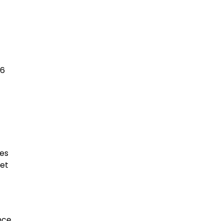
16
Les
 et
nce,