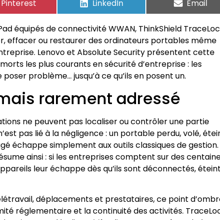
Pinterest
LinkedIn
Email
hinkPad équipés de connectivité WWAN, ThinkShield TraceLo
ller, effacer ou restaurer des ordinateurs portables même
entreprise. Lenovo et Absolute Security présentent cette
orts les plus courants en sécurité d’entreprise : les
e poser problème… jusqu’à ce qu’ils en posent un.
 mais rarement adressé
ions ne peuvent pas localiser ou contrôler une partie
est pas lié à la négligence : un portable perdu, volé, étei
é échappe simplement aux outils classiques de gestion.
ésume ainsi : si les entreprises comptent sur des centain
appareils leur échappe dès qu’ils sont déconnectés, étein
télétravail, déplacements et prestataires, ce point d’omb
té réglementaire et la continuité des activités. TraceLo