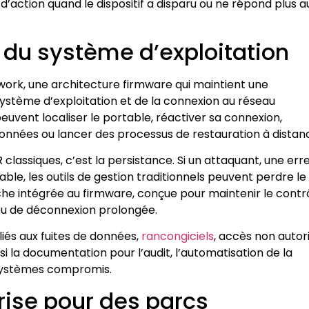
’action quand le dispositif a disparu ou ne répond plus a
du système d’exploitation
ork, une architecture firmware qui maintient une
tème d’exploitation et de la connexion au réseau
peuvent localiser le portable, réactiver sa connexion,
 données ou lancer des processus de restauration à distan
lassiques, c’est la persistance. Si un attaquant, une err
sable, les outils de gestion traditionnels peuvent perdre le
e intégrée au firmware, conçue pour maintenir le contr
 ou de déconnexion prolongée.
liés aux fuites de données,
rancongiciels
, accès non autor
ssi la documentation pour l’audit, l’automatisation de la
e systèmes compromis.
prise pour des parcs