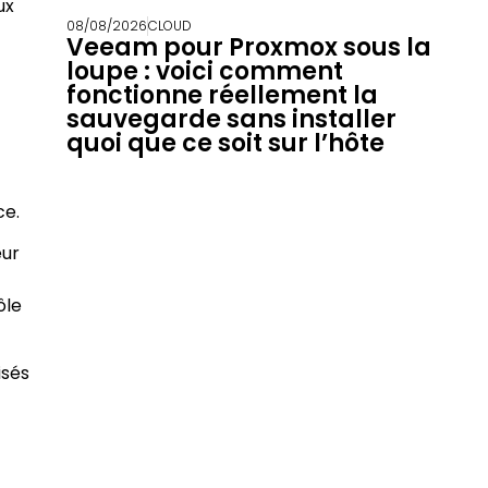
ux
08/08/2026
CLOUD
Veeam pour Proxmox sous la
loupe : voici comment
fonctionne réellement la
sauvegarde sans installer
quoi que ce soit sur l’hôte
ce.
eur
ôle
isés