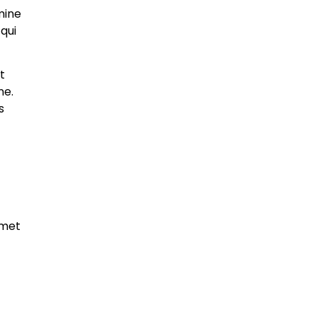
mine
 qui
t
ne.
s
rmet