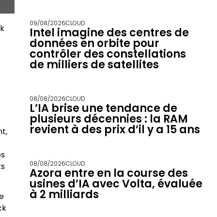
09/08/2026
CLOUD
ck
Intel imagine des centres de
données en orbite pour
contrôler des constellations
de milliers de satellites
08/08/2026
CLOUD
L’IA brise une tendance de
plusieurs décennies : la RAM
revient à des prix d’il y a 15 ans
nt,
es
08/08/2026
CLOUD
ts
Azora entre en la course des
usines d’IA avec Volta, évaluée
à 2 milliards
re
ck