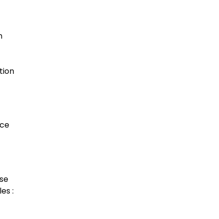
n
tion
nce
sse
es :