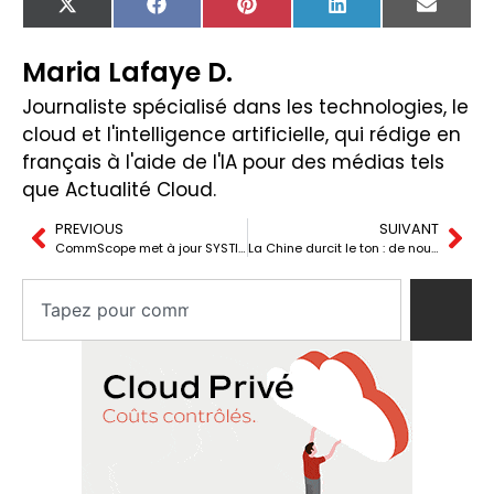
X
Facebook
Pinterest
LinkedIn
Email
(Twitter)
Maria Lafaye D.
Journaliste spécialisé dans les technologies, le
cloud et l'intelligence artificielle, qui rédige en
français à l'aide de l'IA pour des médias tels
que Actualité Cloud.
PREVIOUS
SUIVANT
CommScope met à jour SYSTIMAX Constellation : puissance et données en périphérie avec fibre hybride et topologie en étoile pour des bâtiments hyperconnectés
La Chine durcit le ton : de nouvelles restrictions sur 12 des 17 terres rares augmentent le risque d’une nouvelle vague de hausse des prix du matériel