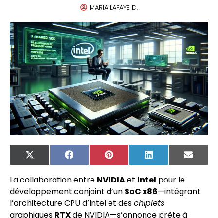
MARIA LAFAYE D.
X
Facebook
Pinterest
LinkedIn
Email
(Twitter)
La collaboration entre
NVIDIA
et
Intel
pour le
développement conjoint d’un
SoC x86
—intégrant
l’architecture CPU d’Intel et des
chiplets
graphiques
RTX
de NVIDIA—s’annonce prête à