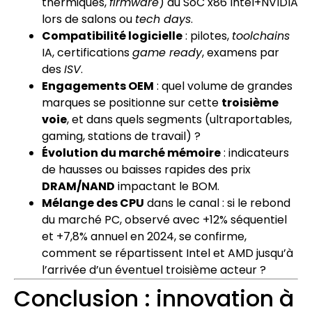
thermiques,
firmware
) du SoC x86 Intel+NVIDIA
lors de salons ou
tech days
.
Compatibilité logicielle
: pilotes,
toolchains
IA, certifications
game ready
, examens par
des
ISV
.
Engagements OEM
: quel volume de grandes
marques se positionne sur cette
troisième
voie
, et dans quels segments (ultraportables,
gaming, stations de travail) ?
Évolution du marché mémoire
: indicateurs
de hausses ou baisses rapides des prix
DRAM/NAND
impactant le BOM.
Mélange des CPU
dans le canal : si le rebond
du marché PC, observé avec +12% séquentiel
et +7,8% annuel en 2024, se confirme,
comment se répartissent Intel et AMD jusqu’à
l’arrivée d’un éventuel troisième acteur ?
Conclusion : innovation à