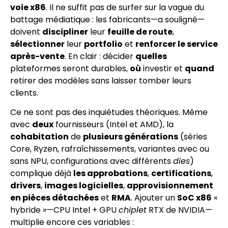
voie x86
. Il ne suffit pas de surfer sur la vague du
battage médiatique : les fabricants—a souligné—
doivent
discipliner
leur
feuille de route
,
sélectionner
leur
portfolio
et
renforcer le service
après-vente
. En clair : décider
quelles
plateformes seront durables,
où
investir et
quand
retirer des modèles sans laisser tomber leurs
clients.
Ce ne sont pas des inquiétudes théoriques. Même
avec
deux
fournisseurs (Intel et AMD), la
cohabitation
de
plusieurs générations
(séries
Core, Ryzen, rafraîchissements, variantes avec ou
sans NPU, configurations avec différents
dies
)
complique déjà
les approbations
,
certifications
,
drivers
,
images logicielles
,
approvisionnement
en pièces détachées
et
RMA
. Ajouter un
SoC x86
«
hybride »—CPU Intel + GPU
chiplet
RTX de NVIDIA—
multipli­e encore ces variables :