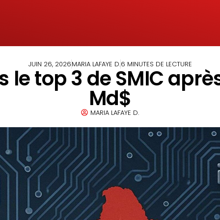
JUIN 26, 2026
MARIA LAFAYE D.
6 MINUTES DE LECTURE
s le top 3 de SMIC après
Md$
MARIA LAFAYE D.