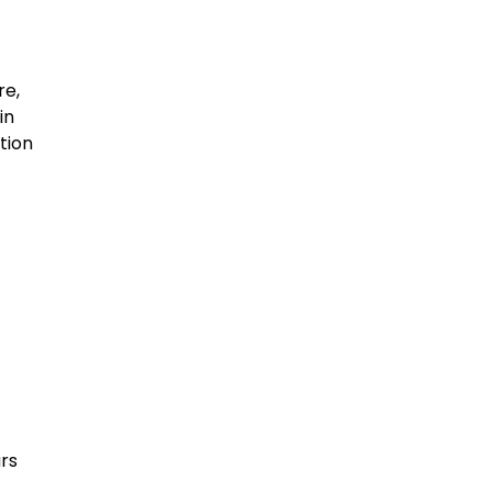
re,
in
tion
urs