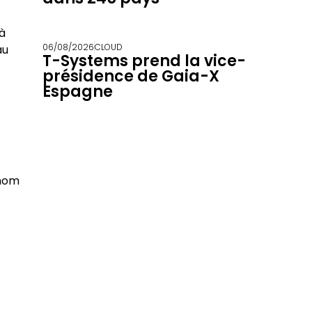
 à
06/08/2026
CLOUD
au
T-Systems prend la vice-
présidence de Gaia-X
Espagne
 nom