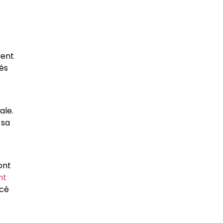
uent
tés
ale.
 sa
ont
ht
ncé