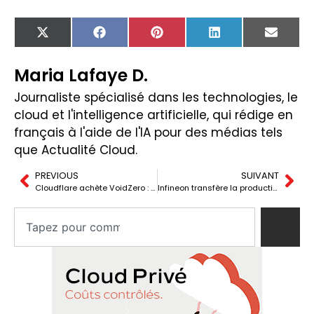
X
Facebook
Pinterest
LinkedIn
Email
(Twitter)
Maria Lafaye D.
Journaliste spécialisé dans les technologies, le
cloud et l'intelligence artificielle, qui rédige en
français à l'aide de l'IA pour des médias tels
que Actualité Cloud.
PREVIOUS
SUIVANT
Cloudflare achète VoidZero : Vite, Vitest et Rolldown intégrés dans la plateforme Workers
Infineon transfère la production de Tijuana : réorganisation du backend semi-conducteurs