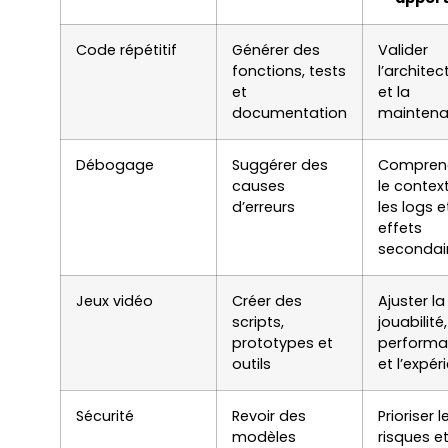
Code répétitif
Générer des
Valider
fonctions, tests
l’architec
et
et la
documentation
maintenab
Débogage
Suggérer des
Compren
causes
le context
d’erreurs
les logs e
effets
secondai
Jeux vidéo
Créer des
Ajuster la
scripts,
jouabilité,
prototypes et
perform
outils
et l’expér
Sécurité
Revoir des
Prioriser l
modèles
risques e