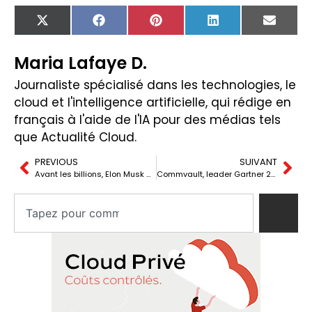
X
Facebook
Pinterest
LinkedIn
Email
(Twitter)
Maria Lafaye D.
Journaliste spécialisé dans les technologies, le
cloud et l'intelligence artificielle, qui rédige en
français à l'aide de l'IA pour des médias tels
que Actualité Cloud.
PREVIOUS
SUIVANT
Avant les billions, Elon Musk a appris que l’usine décide de l’avenir
Commvault, leader Gartner 2026 pour la 15e année : ce que ResOps change à la résilience d’entreprise