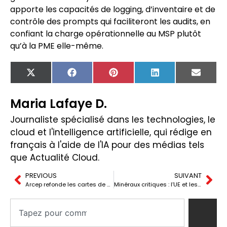
apporte les capacités de logging, d’inventaire et de
contrôle des prompts qui faciliteront les audits, en
confiant la charge opérationnelle au MSP plutôt
qu’à la PME elle-même.
X
Facebook
Pinterest
LinkedIn
Email
(Twitter)
Maria Lafaye D.
Journaliste spécialisé dans les technologies, le
cloud et l'intelligence artificielle, qui rédige en
français à l'aide de l'IA pour des médias tels
que Actualité Cloud.
PREVIOUS
SUIVANT
Arcep refonde les cartes de couverture mobile a l’heure de l’extinction 2G
Minéraux critiques : l’UE et les États-Unis scellent leur alliance stratégique