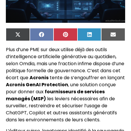
X
Facebook
Pinterest
LinkedIn
Email
(Twitter)
Plus d’une PME sur deux utilise déjà des outils
d’intelligence artificielle générative au quotidien,
selon Omdia, mais une fraction infime dispose d’une
politique formelle de gouvernance. C’est dans cet
écart que
Acronis
tente de s’engouffrer en lançant
Acronis GenAI Protection
, une solution conçue
pour donner aux
fournisseurs de services
managés (MSP)
les leviers nécessaires afin de
surveiller, restreindre et sécuriser l’usage de
ChatGPT, Copilot et autres assistants génératifs
dans les environnements de leurs clients.
L’éditeur suisse, longtemps identifié à la sauvegarde