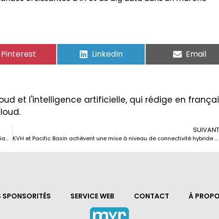
Pinterest
LinkedIn
Email
ud et l'intelligence artificielle, qui rédige en frança
Cloud.
SUIVAN
MACOM dirigera un projet de développement avancé de technologie GaN-sur-SiC financé par le Département de la Défense des États-Unis.
KVH et Pacific Basin achèvent une mise à niveau de connectivité hybride sur plus de 75 navires
S SPONSORITÉS
SERVICE WEB
CONTACT
À PROPO