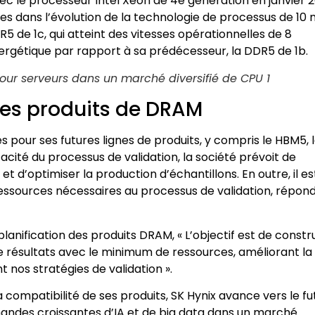
c le processeur Intel Xeon de 4e génération en janvier 2
es dans l’évolution de la technologie de processus de 10
 de 1c, qui atteint des vitesses opérationnelles de 8
nergétique par rapport à sa prédécesseur, la DDR5 de 1b.
pour serveurs dans un marché diversifié de CPU 1
 les produits de DRAM
s pour ses futures lignes de produits, y compris le HBM5, 
acité du processus de validation, la société prévoit de
t d’optimiser la production d’échantillons. En outre, il es
essources nécessaires au processus de validation, répon
anification des produits DRAM, « L’objectif est de constr
 résultats avec le minimum de ressources, améliorant la
 nos stratégies de validation ».
a compatibilité de ses produits, SK Hynix avance vers le fu
andes croissantes d’IA et de big data dans un marché