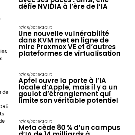
défie NVIDIA à l’ère de l’IA
n
07/08/2026
CLOUD
Une nouvelle vulnérabilité
dans KVM met en ligne de
mire Proxmox VE et d’autres
ies
plateformes de virtualisation
és
07/08/2026
CLOUD
Apfel ouvre la porte à l’IA
locale d’Apple, mais il y a un
s de
goulot d’étranglement qui
limite son véritable potentiel
DDR5
ts
 de
07/08/2026
CLOUD
Meta cède 80 % d’un campus
d’IA de 14 milliards à