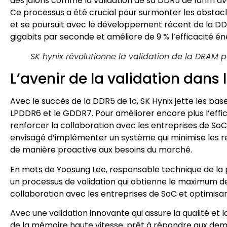
des jalons comme la validation de sa DDR5 de 1anm ave
Ce processus a été crucial pour surmonter les obstacl
et se poursuit avec le développement récent de la DDR5
gigabits par seconde et améliore de 9 % l’efficacité é
SK hynix révolutionne la validation de la DRAM 
L’avenir de la validation dans
Avec le succès de la DDR5 de 1c, SK Hynix jette les base
LPDDR6 et le GDDR7. Pour améliorer encore plus l’effic
renforcer la collaboration avec les entreprises de SoC e
envisagé d’implémenter un système qui minimise les r
de manière proactive aux besoins du marché.
En mots de Yoosung Lee, responsable technique de la pl
un processus de validation qui obtienne le maximum de
collaboration avec les entreprises de SoC et optimisant
Avec une validation innovante qui assure la qualité et l
de la mémoire haute vitesse, prêt à répondre aux dem