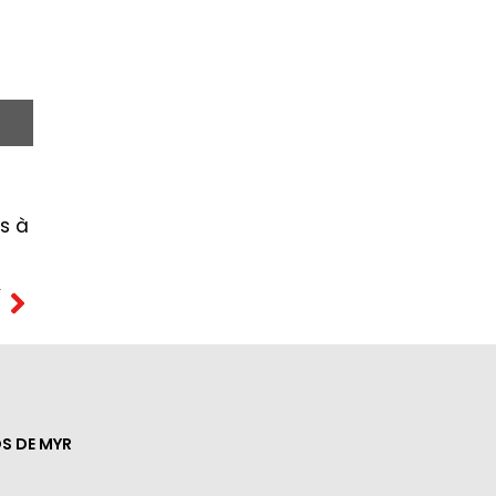
is à
T
S DE MYR