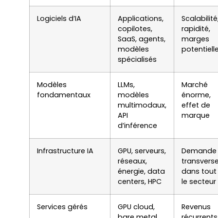
Logiciels d’IA
Applications,
Scalabilité
copilotes,
rapidité,
SaaS, agents,
marges
modèles
potentiell
spécialisés
Modèles
LLMs,
Marché
fondamentaux
modèles
énorme,
multimodaux,
effet de
API
marque
d’inférence
Infrastructure IA
GPU, serveurs,
Demande
réseaux,
transvers
énergie, data
dans tout
centers, HPC
le secteur
Services gérés
GPU cloud,
Revenus
bare metal,
récurrents