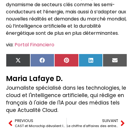
dynamisme de secteurs clés comme les semi-
conducteurs et l’énergie, mais aussi à s’adapter aux
nouvelles réalités et demandes du marché mondial,
où l’intelligence artificielle et la durabilité
énergétique sont de plus en plus déterminantes.
via:
Portal Financiero
X
Facebook
Pinterest
LinkedIn
Email
(Twitter)
Maria Lafaye D.
Journaliste spécialisé dans les technologies, le
cloud et l'intelligence artificielle, qui rédige en
français à l'aide de l'IA pour des médias tels
que Actualité Cloud.
PREVIOUS
SUIVANT
CAST et Microchip dévoilent le premier processeur RISC-V de sécurité fonctionnelle pour systèmes critiques
Le chiffre d’affaires des entreprises numériques augmente de 11%, mais la création d’emploi ralentit au rythme le plus bas depuis trois ans