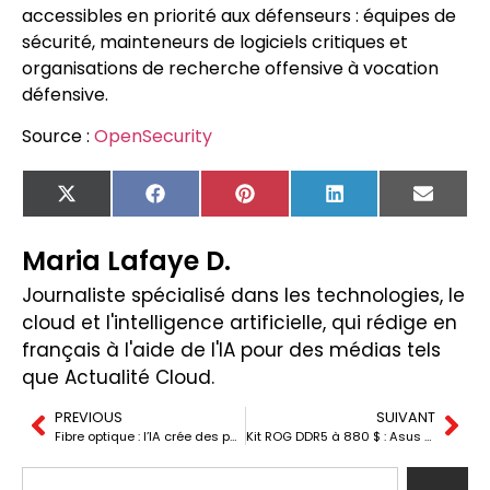
accessibles en priorité aux défenseurs : équipes de
sécurité, mainteneurs de logiciels critiques et
organisations de recherche offensive à vocation
défensive.
Source :
OpenSecurity
X
Facebook
Pinterest
LinkedIn
Email
(Twitter)
Maria Lafaye D.
Journaliste spécialisé dans les technologies, le
cloud et l'intelligence artificielle, qui rédige en
français à l'aide de l'IA pour des médias tels
que Actualité Cloud.
PREVIOUS
SUIVANT
Fibre optique : l’IA crée des pénuries aux délais d’un an
Kit ROG DDR5 à 880 $ : Asus entre sur le marché de la RAM