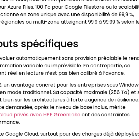
 Azure Files, 100 To pour Google Filestore ou la scalabili
fonctionne en zone unique avec une disponibilité de 99,9 %,
gionales ou multi-zone atteignant 99,9 à 99,99 % selon l
outs spécifiques
à évoluer automatiquement sans provision préalable le ren
mation variable ou imprévisible. En contrepartie, ce
 réel en lecture n’est pas bien calibré à l’avance.
MB, un avantage concret pour les entreprises sous Window
 en mode traditionnel. Sa capacité maximale (256 To) et 
bien sur les architectures à forte exigence de résilience.
te demandée, après le niveau de base inclus, mérite
 cloud privés avec HPE GreenLake
ont des contraintes
formance.
exte Google Cloud, surtout pour des charges déjà déployée