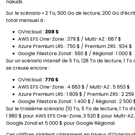
nœuds.
Sur le scénario « 2 To, 500 Go de lecture, 200 Go d’écr
total mensuel à :
OVHcloud :
308 $
AWS EFS One-Zone : 379 $ / Multi-AZ : 687 $
Azure Premium LRS : 750 $ / Premium ZRS : 934 $
Google Filestore Zonal : 560 $ / Régional : 1 000 $
Sur un scénario intensif de 5 To, 128 To de lecture, 1 To
se creuse encore :
OVHcloud :
770 $
AWS EFS One-Zone : 4 883 $ / Multi-AZ : 5 653 $
Azure Premium LRS : 1 809 $ / Premium ZRS : 2 259
Google Filestore Zonal : 1 400 $ / Régional : 2 500 
Sur le troisième scénario (10 To, 5 To de lecture, 1 To 
1 980 $ pour AWS EFS One-Zone, 3 520 $ pour Multi-AZ, 
Google Zonal et 5 000 $ pour Google Régional.
Ces chiffres plaident clairement en faveur d’OVHcloud 