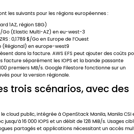
ont les suivants pour les régions européennes :
ard 1AZ, région SBG)
$/Go (Elastic Multi-AZ) en eu-west-3
ZRS : 0,1789 $/Go en Europe de l’Ouest
o (Régional) en europe-west9
èsent dans la facture. AWS EFS peut ajouter des coûts po
Files facture séparément les IOPS et la bande passante
100 premiers MB/s. Google Filestore fonctionne sur un
vés pour la version régionale.
s trois scénarios, avec des
le cloud public, intégrée à OpenStack Manila, Manila CSI 
 jusqu’à 16 000 IOPS et un débit de 128 MiB/s. Usages cibl
gues partagés et applications nécessitant un accès mul