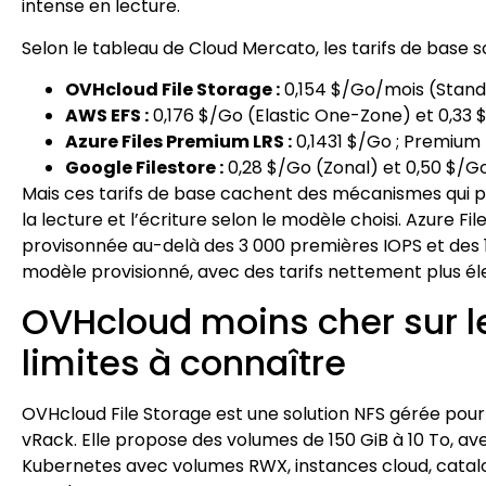
intense en lecture.
Selon le tableau de Cloud Mercato, les tarifs de base s
OVHcloud File Storage :
0,154 $/Go/mois (Stand
AWS EFS :
0,176 $/Go (Elastic One-Zone) et 0,33 
Azure Files Premium LRS :
0,1431 $/Go ; Premium 
Google Filestore :
0,28 $/Go (Zonal) et 0,50 $/G
Mais ces tarifs de base cachent des mécanismes qui p
la lecture et l’écriture selon le modèle choisi. Azure 
provisonnée au-delà des 3 000 premières IOPS et des 
modèle provisionné, avec des tarifs nettement plus éle
OVHcloud moins cher sur le
limites à connaître
OVHcloud File Storage est une solution NFS gérée pour 
vRack. Elle propose des volumes de 150 GiB à 10 To, avec
Kubernetes avec volumes RWX, instances cloud, catalo