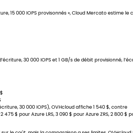
iture, 15 000 IOPS provisonnés », Cloud Mercato estime le 
 d’écriture, 30 000 IOPS et 1 GB/s de débit provisionné, l’éc
 $
$
d’écriture, 30 000 IOPS), OVHcloud affiche 1 540 $, contre
2 475 $ pour Azure LRS, 3 090 $ pour Azure ZRS, 2 800 $ p
sur le coût, mais la comparaison a ses limites. OVHcloud 