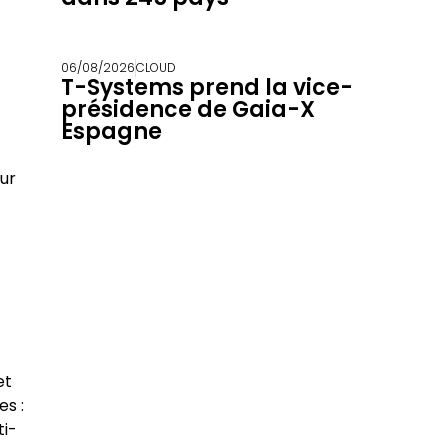
06/08/2026
CLOUD
T-Systems prend la vice-
présidence de Gaia-X
Espagne
ur
et
es :
ti-