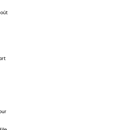
coût
art
our
File