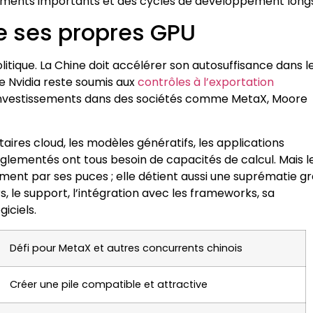
sements importants et des cycles de développement longs
he ses propres GPU
itique. La Chine doit accélérer son autosuffisance dans l
de Nvidia reste soumis aux
contrôles à l’exportation
’investissements dans des sociétés comme MetaX, Moore
ataires cloud, les modèles génératifs, les applications
s réglementés ont tous besoin de capacités de calcul. Mais l
ment par ses puces ; elle détient aussi une suprématie g
, le support, l’intégration avec les frameworks, sa
iciels.
Défi pour MetaX et autres concurrents chinois
Créer une pile compatible et attractive