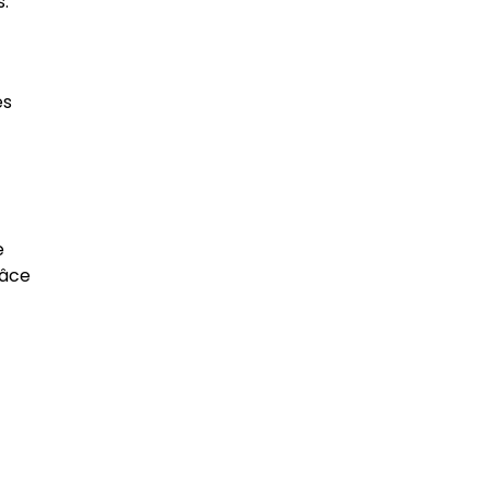
.
es
e
râce