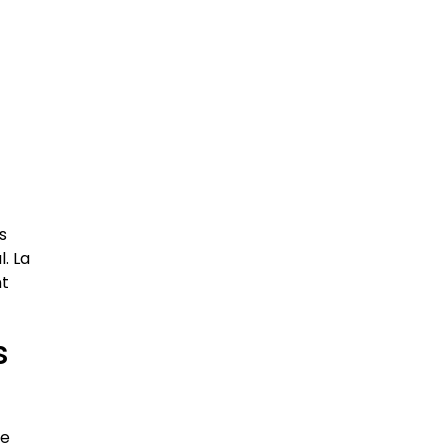
s
l. La
nt
s
te