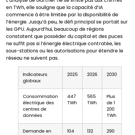
L’analyse de Gartner ne se limite pas aux chiffres
en TWh, elle souligne que la capacité d’IA
commence à être limitée par la disponibilité de
l’énergie. Jusqu’à peu, le défi principal se portait sur
les GPU. Aujourd’hui, beaucoup de régions
constatent que posséder du capital et des puces
ne suffit pas si l’énergie électrique contratée, les
sous-stations ou les autorisations pour étendre le
réseau ne suivent pas.
Indicateurs
2025
2026
2030
globaux
Consommation
447
565
Plus
électrique des
TWh
TWh
de 1
centres de
200
données
TWh
Demande en
104
132
290