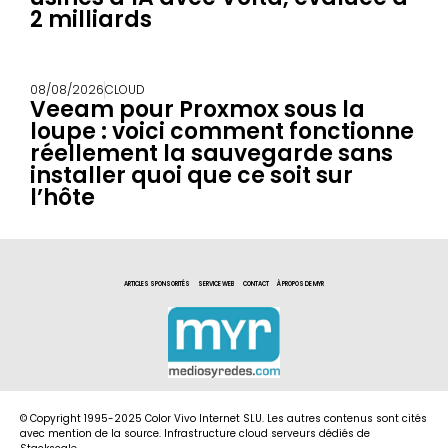
2 milliards
08/08/2026
CLOUD
Veeam pour Proxmox sous la
loupe : voici comment fonctionne
réellement la sauvegarde sans
installer quoi que ce soit sur
l’hôte
ARTICLES SPONSORITÉS
SERVICE WEB
CONTACT
À PROPOS DE MYR
© Copyright 1995-2025 Color Vivo Internet SLU. Les autres contenus sont cités
avec mention de la source. Infrastructure cloud serveurs dédiés de