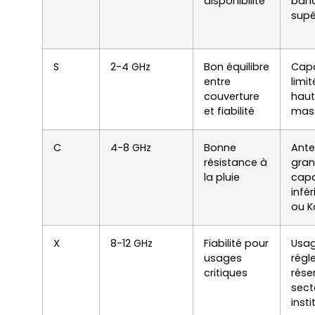
disponibilité
ban
supé
S
2-4 GHz
Bon équilibre
Capa
entre
limit
couverture
haut
et fiabilité
mass
C
4-8 GHz
Bonne
Ante
résistance à
gran
la pluie
capa
infér
ou K
X
8-12 GHz
Fiabilité pour
Usag
usages
régl
critiques
rése
sect
insti