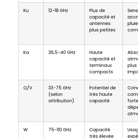
Ku
12-18 GHz
Plus de
Sensi
capacité et
accr
antennes
pluie
plus petites
com
Ka
26,5-40 GHz
Haute
Abso
capacité et
atm
terminaux
plus
compacts
impo
Q/V
33-75 GHz
Potentiel de
Con
(selon
très haute
comp
attribution)
capacité
fort
dép
atm
W
75-110 GHz
Capacité
Usag
très élevée
expé