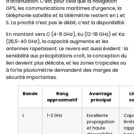
d’atténuation. C’est pour cela que la navigation
GPS, les communications maritimes d’urgence, la
téléphonie satellite et la télémétrie restent en L et
S. La priorité n’est pas le débit, c’est la disponibilité.
En montant vers C (4-8 GHz), Ku (12-18 GHz) et Ka
(26,5-40 GHz), la capacité augmente et les
antennes rapetissent. Le revers est aussi évident : la
sensibilité aux précipitations croît, la conception du
lien devient plus délicate, et les zones tropicales ou
à forte pluviométrie demandent des marges de
sécurité importantes.
Bande
Rang
Avantage
Li
approximatif
principal
c
L
1-2 GHz
Excellente
Capa
propagation
limi
et haute
rapp