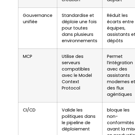
Gouvernance
Standardise et
Réduit les
unifiée
déploie une fois
écarts entre
pour toutes
équipes,
dans plusieurs
assistants e
environnements
dépôts
MCP
Utilise des
Permet
serveurs
l’intégration
compatibles
avec des
avec le Model
assistants
Context
modernes e
Protocol
des flux
agéntiques
CI/CD
Valide les
bloque les
politiques dans
non-
le pipeline de
conformités
déploiement
avant la mis