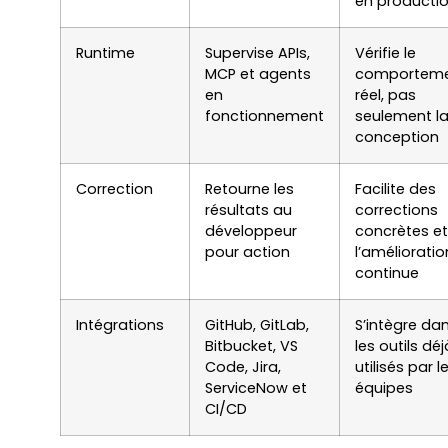
en producti
Runtime
Supervise APIs,
Vérifie le
MCP et agents
comportem
en
réel, pas
fonctionnement
seulement l
conception
Correction
Retourne les
Facilite des
résultats au
corrections
développeur
concrètes et
pour action
l’amélioratio
continue
Intégrations
GitHub, GitLab,
S’intègre da
Bitbucket, VS
les outils déj
Code, Jira,
utilisés par l
ServiceNow et
équipes
CI/CD