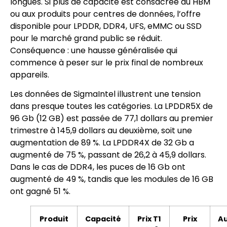
longues. Si plus de capacité est consacrée au HBM
ou aux produits pour centres de données, l’offre
disponible pour LPDDR, DDR4, UFS, eMMC ou SSD
pour le marché grand public se réduit.
Conséquence : une hausse généralisée qui
commence à peser sur le prix final de nombreux
appareils.
Les données de SigmaIntel illustrent une tension
dans presque toutes les catégories. La LPDDR5X de
96 Gb (12 GB) est passée de 77,1 dollars au premier
trimestre à 145,9 dollars au deuxième, soit une
augmentation de 89 %. La LPDDR4X de 32 Gb a
augmenté de 75 %, passant de 26,2 à 45,9 dollars.
Dans le cas de DDR4, les puces de 16 Gb ont
augmenté de 49 %, tandis que les modules de 16 GB
ont gagné 51 %.
Produit
Capacité
Prix T1
Prix
A