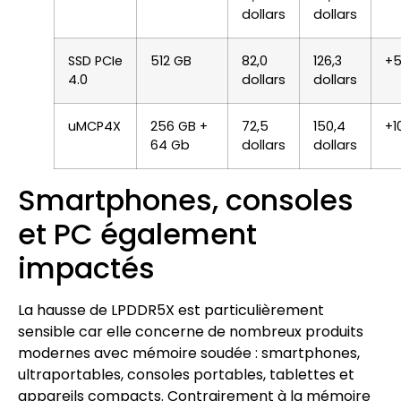
dollars
dollars
SSD PCIe
512 GB
82,0
126,3
+5
4.0
dollars
dollars
uMCP4X
256 GB +
72,5
150,4
+1
64 Gb
dollars
dollars
Smartphones, consoles
et PC également
impactés
La hausse de LPDDR5X est particulièrement
sensible car elle concerne de nombreux produits
modernes avec mémoire soudée : smartphones,
ultraportables, consoles portables, tablettes et
appareils compacts. Contrairement à la mémoire