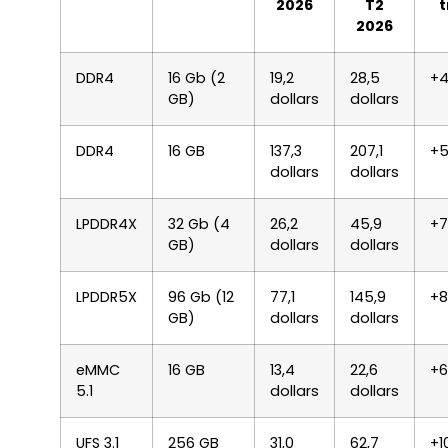
2026
T2
t
2026
DDR4
16 Gb (2
19,2
28,5
+4
GB)
dollars
dollars
DDR4
16 GB
137,3
207,1
+5
dollars
dollars
LPDDR4X
32 Gb (4
26,2
45,9
+7
GB)
dollars
dollars
LPDDR5X
96 Gb (12
77,1
145,9
+8
GB)
dollars
dollars
eMMC
16 GB
13,4
22,6
+6
5.1
dollars
dollars
UFS 3.1
256 GB
31,0
62,7
+1