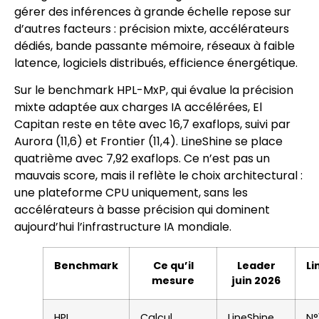
gérer des inférences à grande échelle repose sur
d’autres facteurs : précision mixte, accélérateurs
dédiés, bande passante mémoire, réseaux à faible
latence, logiciels distribués, efficience énergétique.
Sur le benchmark HPL-MxP, qui évalue la précision
mixte adaptée aux charges IA accélérées, El
Capitan reste en tête avec 16,7 exaflops, suivi par
Aurora (11,6) et Frontier (11,4). LineShine se place
quatrième avec 7,92 exaflops. Ce n’est pas un
mauvais score, mais il reflète le choix architectural :
une plateforme CPU uniquement, sans les
accélérateurs à basse précision qui dominent
aujourd’hui l’infrastructure IA mondiale.
Benchmark
Ce qu’il
Leader
Li
mesure
juin 2026
HPL
Calcul
LineShine
N°