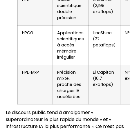
scientifique
(2,198
double
exaflops)
précision
HPCG
Applications
LineShine
N°
scientifiques
(22
à accès
petaflops)
mémoire
irrégulier
HPL-MxP
Précision
El Capitan
N°
mixte,
(16,7
ex
proche des
exaflops)
charges IA
accélérées
Le discours public tend à amalgamer «
superordinateur le plus rapide du monde » et «
infrastructure IA la plus performante ». Ce n’est pas