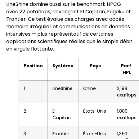
LineShine domine aussi sur le benchmark HPCG
avec 22 petaflops, devançant El Capitan, Fugaku et
Frontier. Ce test évalue des charges avec accès
mémoire irrégulier et communications de données
intensives — plus représentatif de certaines
applications scientifiques réelles que le simple débit
en virgule flottante.
Position
Système
Pays
Perf.
HPL
1
LineShine
Chine
2,198
exaflops
2
El
États-Unis
1,809
Capitan
exaflops
3
Frontier
États-Unis
1,353