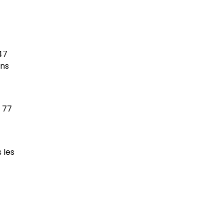
47
ons
t 77
 les