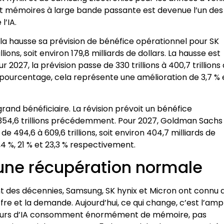
et mémoires à large bande passante est devenue l’un des
l’IA.
la hausse sa prévision de bénéfice opérationnel pour SK
llions, soit environ 179,8 milliards de dollars. La hausse est
2027, la prévision passe de 330 trillions à 400,7 trillions
. En pourcentage, cela représente une amélioration de 3,7 %
d bénéficiaire. La révision prévoit un bénéfice
e 354,6 trillions précédemment. Pour 2027, Goldman Sachs
 de 494,6 à 609,6 trillions, soit environ 404,7 milliards de
4 %, 21 % et 23,3 % respectivement.
 une récupération normale
nt des décennies, Samsung, SK hynix et Micron ont connu 
offre et la demande. Aujourd’hui, ce qui change, c’est l’amp
 serveurs d’IA consomment énormément de mémoire, pas