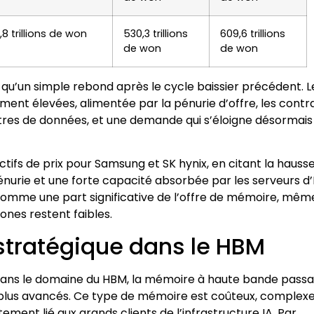
,8 trillions de won
530,3 trillions
609,6 trillions
de won
de won
s qu’un simple rebond après le cycle baissier précédent. L
nt élevées, alimentée par la pénurie d’offre, les contr
ntres de données, et une demande qui s’éloigne désormais
fs de prix pour Samsung et SK hynix, en citant la hauss
énurie et une forte capacité absorbée par les serveurs d’
somme une part significative de l’offre de mémoire, même
ones restent faibles.
 stratégique dans le HBM
on dans le domaine du HBM, la mémoire à haute bande pass
 plus avancés. Ce type de mémoire est coûteux, complexe
ement lié aux grands clients de l’infrastructure IA. Par