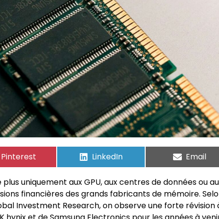
Pinterest
LinkedIn
Email
mite plus uniquement aux GPU, aux centres de données ou a
sions financières des grands fabricants de mémoire. Sel
bal Investment Research, on observe une forte révision à
K hynix et de Samsung Electronics pour les années à venir