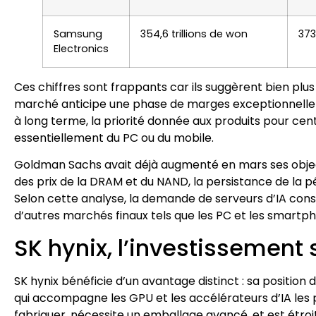
Samsung
354,6 trillions de won
373
Electronics
Ces chiffres sont frappants car ils suggèrent bien plu
marché anticipe une phase de marges exceptionnelleme
à long terme, la priorité donnée aux produits pour ce
essentiellement du PC ou du mobile.
Goldman Sachs avait déjà augmenté en mars ses objecti
des prix de la DRAM et du NAND, la persistance de la p
Selon cette analyse, la demande de serveurs d’IA con
d’autres marchés finaux tels que les PC et les smartph
SK hynix, l’investissement
SK hynix bénéficie d’un avantage distinct : sa positi
qui accompagne les GPU et les accélérateurs d’IA les
fabriquer, nécessite un emballage avancé, et est étroit