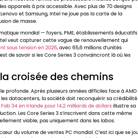
des appareils à prix accessible. Avec plus de 70 designs
enovo et Samsung, Intel ne joue pas la carte de la
fusion de masse.
ormatique mondial — foyers, PME, établissements éducatif
ntel veut capturer cette vague de renouvellement qui
t sous tension en 2026
, avec 65,6 millions d’unités
st de savoir si les Core Series 3 convaincront là où les
à la croisée des chemins
le profonde. Après plusieurs années difficiles face à AMD
s datacenters, la société doit reconquérir sa crédibilité
Fab 34 en Irlande pour 14,2 milliards de dollars
illustre sa
uction. Les Core Series 3 s’inscrivent dans cette même
iellement viable, pas uniquement dans les labos.
œur du volume de ventes PC mondial. C’est ici que se jou