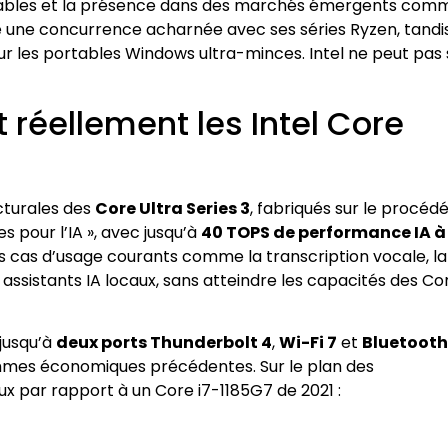
durables et la présence dans des marchés émergents com
ivre une concurrence acharnée avec ses séries Ryzen, tandi
 les portables Windows ultra-minces. Intel ne peut pas 
t réellement les Intel Core
ecturales des
Core Ultra Series 3
, fabriqués sur le procéd
s pour l’IA », avec jusqu’à
40 TOPS de performance IA à
les cas d’usage courants comme la transcription vocale, la
 assistants IA locaux, sans atteindre les capacités des Co
jusqu’à
deux ports Thunderbolt 4
,
Wi-Fi 7
et
Bluetooth
mmes économiques précédentes. Sur le plan des
x par rapport à un Core i7-1185G7 de 2021 :