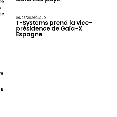
me
s
se
06/08/2026
CLOUD
T-Systems prend la vice-
présidence de Gaia-X
Espagne
é
re
 6