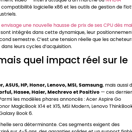
a compatibilité logicielle x86 et les outils de gestion de flo
striels.
l envisage une nouvelle hausse de prix de ses CPU dès ma
 3 sont intégrés dans cette dynamique, leur positionnemen
econd semestre. C’est une tension réelle que les acheteur
dans leurs cycles d’acquisition.
mais quel impact réel sur le
r, ASUS, HP, Honor, Lenovo, MSI, Samsung
, mais aussi 
lorful, Hasee, Haier, Mechrevo et Positivo
— ces dernie
armi les modèles phares annoncés : Acer Aspire Go
Honor MagicBook X14 et X15, MSI Modern, Lenovo ThinkBook
Galaxy Book 6.
 échelle sera déterminante. Ces segments exigent des
sé sur 4-5 ans, des garanties solides et un support fiable