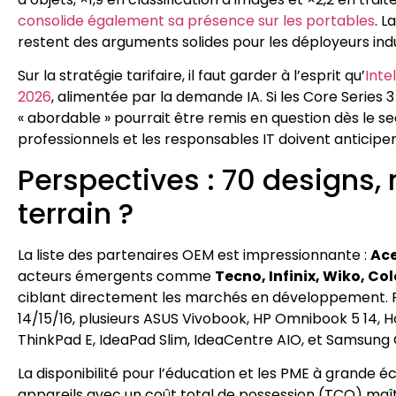
consolide également sa présence sur les portables
. L
restent des arguments solides pour les déployeurs indu
Sur la stratégie tarifaire, il faut garder à l’esprit qu’
Inte
2026
, alimentée par la demande IA. Si les Core Series
« abordable » pourrait être remis en question dès le s
professionnels et les responsables IT doivent anticiper 
Perspectives : 70 designs, 
terrain ?
La liste des partenaires OEM est impressionnante :
Ace
acteurs émergents comme
Tecno, Infinix, Wiko, Co
ciblant directement les marchés en développement. P
14/15/16, plusieurs ASUS Vivobook, HP Omnibook 5 14, 
ThinkPad E, IdeaPad Slim, IdeaCentre AIO, et Samsung 
La disponibilité pour l’éducation et les PME à grande
appareils avec un coût total de possession (TCO) maîtri