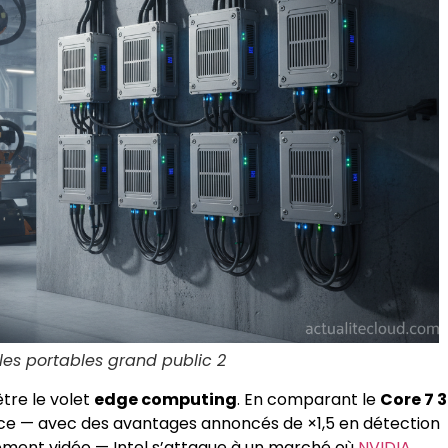
 les portables grand public 2
être le volet
edge computing
. En comparant le
Core 7 
nce — avec des avantages annoncés de ×1,5 en détection
aitement vidéo — Intel s’attaque à un marché où
NVIDIA