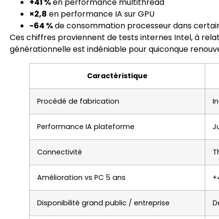
+41 %
en performance multithread
×2,8
en performance IA sur GPU
-64 %
de consommation processeur dans certain
Ces chiffres proviennent de tests internes Intel, à relat
générationnelle est indéniable pour quiconque renouve
Caractéristique
Procédé de fabrication
In
Performance IA plateforme
J
Connectivité
T
Amélioration vs PC 5 ans
+
Disponibilité grand public / entreprise
D