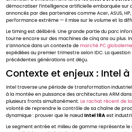
démocratiser l’intelligence artificielle embarquée sur 
annoncés par des partenaires comme Acer, ASUS, HP, L
performance extrême — il mise sur le volume et la dif
Le timing est délibéré. Une grande partie du parc inf
tourne encore sur des machines de cinq ans ou plus. I
s’annonce dans un contexte de
marché PC globalemen
expédiées au premier trimestre selon IDC. La question e
précédentes générations ont déçu.
Contexte et enjeux : Intel 
Intel traverse une période de transformation industriel
à la montée en puissance des architectures ARM dans le
plusieurs fronts simultanément.
Le rachat récent de la 
volonté de reprendre le contrôle de sa chaîne de prod
dynamique : prouver que le nœud
Intel 18A
est industr
Le segment entrée et milieu de gamme représente le c