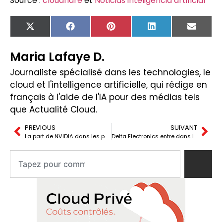
Source :
cloudflare
et
Noticias inteligencia artificial
X
Facebook
Pinterest
LinkedIn
Email
(Twitter)
Maria Lafaye D.
Journaliste spécialisé dans les technologies, le
cloud et l'intelligence artificielle, qui rédige en
français à l'aide de l'IA pour des médias tels
que Actualité Cloud.
PREVIOUS
SUIVANT
La part de NVIDIA dans les puces IA en Chine diminue : la poussée locale et les restrictions à l’exportation réorganisent le tableau
Delta Electronics entre dans le viseur de l’ère de l’IA : lorsque l’électricité devient un goulot d’étranglement