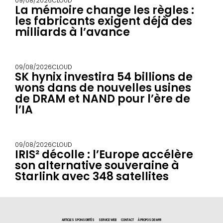
09/08/2026
CLOUD
La mémoire change les règles :
les fabricants exigent déjà des
milliards à l’avance
09/08/2026
CLOUD
SK hynix investira 54 billions de
wons dans de nouvelles usines
de DRAM et NAND pour l’ère de
l’IA
09/08/2026
CLOUD
IRIS² décolle : l’Europe accélère
son alternative souveraine à
Starlink avec 348 satellites
ARTICLES SPONSORITÉS
SERVICE WEB
CONTACT
À PROPOS DE MYR