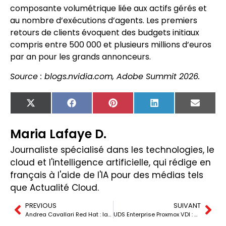
composante volumétrique liée aux actifs gérés et
au nombre d’exécutions d’agents. Les premiers
retours de clients évoquent des budgets initiaux
compris entre 500 000 et plusieurs millions d’euros
par an pour les grands annonceurs.
Source : blogs.nvidia.com, Adobe Summit 2026.
X
Facebook
Pinterest
LinkedIn
Email
(Twitter)
Maria Lafaye D.
Journaliste spécialisé dans les technologies, le
cloud et l'intelligence artificielle, qui rédige en
français à l'aide de l'IA pour des médias tels
que Actualité Cloud.
PREVIOUS
SUIVANT
Andrea Cavallari Red Hat : la nouvelle CTO pour l’Amérique latine face au défi de l’IA
UDS Enterprise Proxmox VDI : Virtual Cable muscle son alternative a VMware Horizon