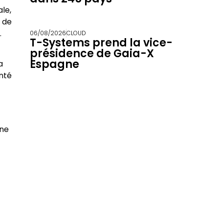
le,
n de
.
06/08/2026
CLOUD
T-Systems prend la vice-
présidence de Gaia-X
Espagne
a
nté
one