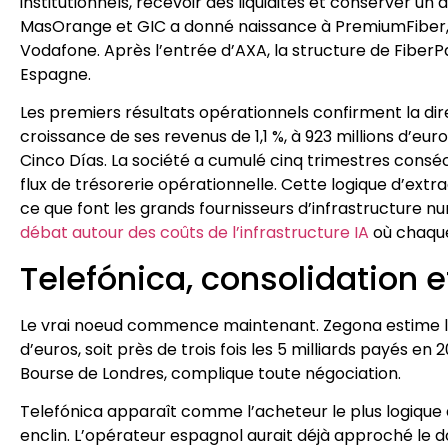
institutionnels, recevoir des liquidités et conserver u
MasOrange et GIC a donné naissance à PremiumFiber, t
Vodafone. Après l’entrée d’AXA, la structure de Fiber
Espagne.
Les premiers résultats opérationnels confirment la di
croissance de ses revenus de 1,1 %, à 923 millions d’eu
Cinco Días. La société a cumulé cinq trimestres conséc
flux de trésorerie opérationnelle. Cette logique d’extr
ce que font les grands fournisseurs d’infrastructure nu
débat autour des coûts de l’infrastructure IA
où chaque 
Telefónica, consolidation e
Le vrai noeud commence maintenant. Zegona estime la
d’euros, soit près de trois fois les 5 milliards payés en
Bourse de Londres, complique toute négociation.
Telefónica apparaît comme l’acheteur le plus logique d
enclin. L’opérateur espagnol aurait déjà approché le d