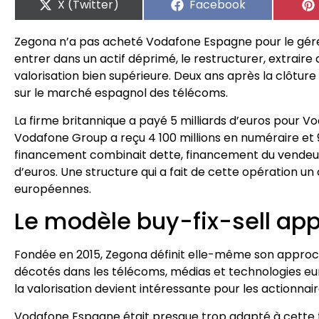
X (Twitter)
Facebook
Zegona n’a pas acheté Vodafone Espagne pour le gérer
entrer dans un actif déprimé, le restructurer, extraire
valorisation bien supérieure. Deux ans après la clôtur
sur le marché espagnol des télécoms.
La firme britannique a payé 5 milliards d’euros pour V
Vodafone Group a reçu 4 100 millions en numéraire et 9
financement combinait dette, financement du vendeur 
d’euros. Une structure qui a fait de cette opération un 
européennes.
Le modèle buy-fix-sell ap
Fondée en 2015, Zegona définit elle-même son approch
décotés dans les télécoms, médias et technologies eu
la valorisation devient intéressante pour les actionnair
Vodafone Espagne était presque trop adapté à cette 