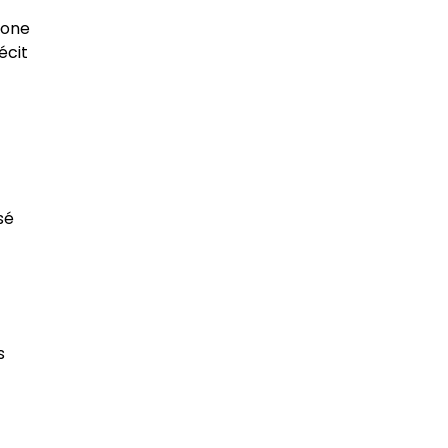
fone
écit
sé
s