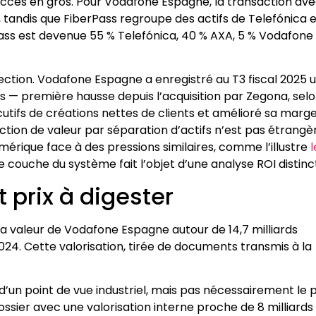
n accès en gros. Pour Vodafone Espagne, la transaction av
andis que FiberPass regroupe des actifs de Telefónica e
Pass est devenue 55 % Telefónica, 40 % AXA, 5 % Vodafone
rection. Vodafone Espagne a enregistré au T3 fiscal 2025 
ros — première hausse depuis l’acquisition par Zegona, sel
utifs de créations nettes de clients et amélioré sa marg
action de valeur par séparation d’actifs n’est pas étrangè
mérique face à des pressions similaires, comme l’illustre
l
couche du système fait l’objet d’une analyse ROI distinc
t prix à digester
 valeur de Vodafone Espagne autour de 14,7 milliards
 2024. Cette valorisation, tirée de documents transmis à la
’un point de vue industriel, mais pas nécessairement le p
ossier avec une valorisation interne proche de 8 milliards