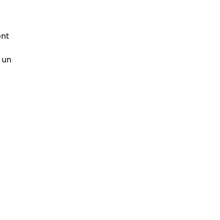
ent
 un