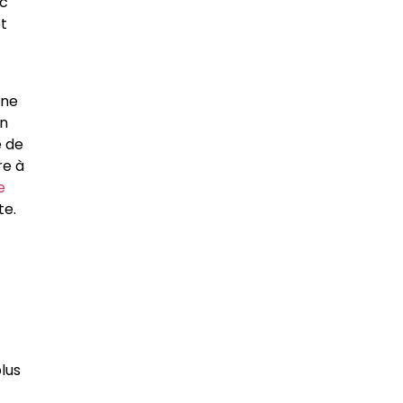
ec
t
une
on
e de
re à
e
te.
lus