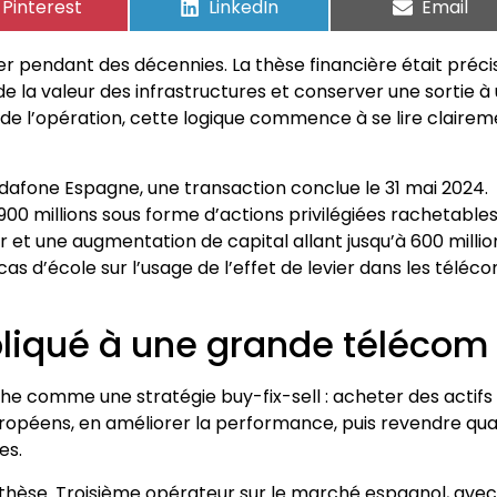
Pinterest
LinkedIn
Email
 pendant des décennies. La thèse financière était précis
 de la valeur des infrastructures et conserver une sortie à
e de l’opération, cette logique commence à se lire claire
odafone Espagne, une transaction conclue le 31 mai 2024.
00 millions sous forme d’actions privilégiées rachetables
et une augmentation de capital allant jusqu’à 600 millio
cas d’école sur l’usage de l’effet de levier dans les téléc
pliqué à une grande télécom
e comme une stratégie buy-fix-sell : acheter des actifs
ropéens, en améliorer la performance, puis revendre qu
es.
thèse. Troisième opérateur sur le marché espagnol, avec