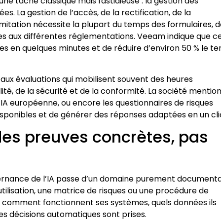
ne tâche classique mais fastidieuse : la gestion des
 La gestion de l’accès, de la rectification, de la
 limitation nécessite la plupart du temps des formulaires, 
mes aux différentes réglementations. Veeam indique que c
s en quelques minutes et de réduire d’environ 50 % le t
 aux évaluations qui mobilisent souvent des heures
ité, de la sécurité et de la conformité. La société mentio
’IA européenne, ou encore les questionnaires de risques
disponibles et de générer des réponses adaptées en un cli
des preuves concrètes, pas
vernance de l’IA passe d’un domaine purement documenta
’utilisation, une matrice de risques ou une procédure de
uver comment fonctionnent ses systèmes, quels données ils
les décisions automatiques sont prises.