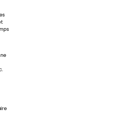
des
et
emps
nne
c.
ire