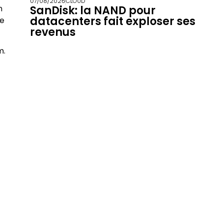
07/08/2026
CLOUD
n
SanDisk: la NAND pour
datacenters fait exploser ses
re
revenus
m.