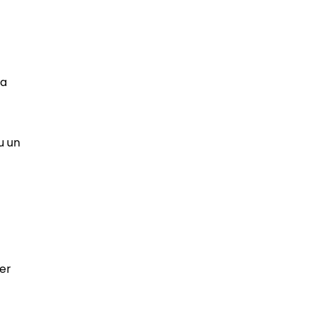
la
u un
er