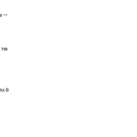
ce —
s ne
ou à