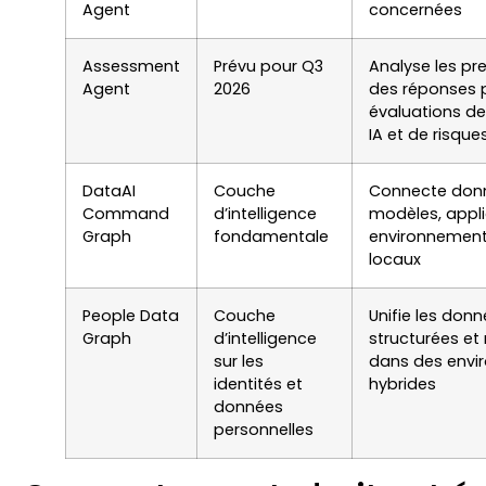
Agent
concernées
Assessment
Prévu pour Q3
Analyse les pr
Agent
2026
des réponses p
évaluations de 
IA et de risque
DataAI
Couche
Connecte donné
Command
d’intelligence
modèles, appli
Graph
fondamentale
environnement
locaux
People Data
Couche
Unifie les don
Graph
d’intelligence
structurées et
sur les
dans des envi
identités et
hybrides
données
personnelles