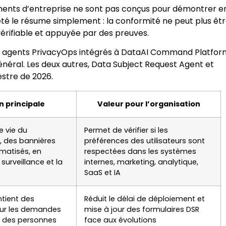
ements d’entreprise ne sont pas conçus pour démontrer e
té le résume simplement : la conformité ne peut plus êt
 vérifiable et appuyée par des preuves.
 agents PrivacyOps intégrés à DataAI Command Platfor
néral. Les deux autres, Data Subject Request Agent et
estre de 2026.
n principale
Valeur pour l’organisation
e vie du
Permet de vérifier si les
 des bannières
préférences des utilisateurs sont
matisés, en
respectées dans les systèmes
surveillance et la
internes, marketing, analytique,
SaaS et IA
tient des
Réduit le délai de déploiement et
our les demandes
mise à jour des formulaires DSR
ts des personnes
face aux évolutions