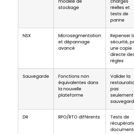
modèle de
charges
stockage
réelles et
tests de
panne
NSX
Microsegmentation
Repenser l
et dépannage
sécurité, p
avancé
une copie
directe de
règles
Sauvegarde
Fonctions non
Valider la
équivalentes dans
restauratio
la nouvelle
pas
plateforme
seulement 
sauvegar
DR
RPO/RTO différents
Tests de
récupérati
document