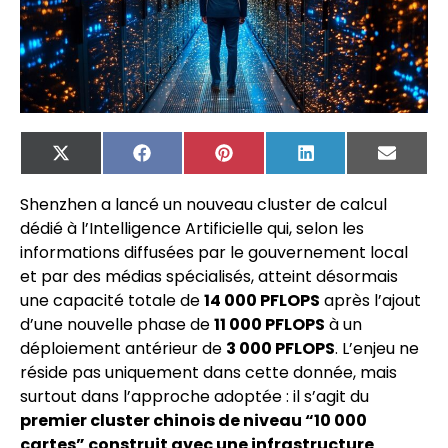
X
Facebook
Pinterest
LinkedIn
Email
(Twitter)
Shenzhen a lancé un nouveau cluster de calcul
dédié à l’Intelligence Artificielle qui, selon les
informations diffusées par le gouvernement local
et par des médias spécialisés, atteint désormais
une capacité totale de
14 000 PFLOPS
après l’ajout
d’une nouvelle phase de
11 000 PFLOPS
à un
déploiement antérieur de
3 000 PFLOPS
. L’enjeu ne
réside pas uniquement dans cette donnée, mais
surtout dans l’approche adoptée : il s’agit du
premier cluster chinois de niveau “10 000
cartes” construit avec une infrastructure