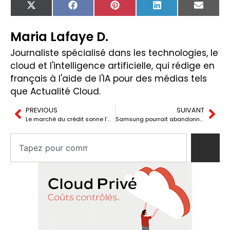
X
Facebook
Pinterest
LinkedIn
Email
(Twitter)
Maria Lafaye D.
Journaliste spécialisé dans les technologies, le
cloud et l'intelligence artificielle, qui rédige en
français à l'aide de l'IA pour des médias tels
que Actualité Cloud.
PREVIOUS
SUIVANT
Le marché du crédit sonne l’alarme à propos du méga contrat d’IA entre Oracle et OpenAI
Samsung pourrait abandonner les SSD SATA : une fuite alerte sur une pression tarifaire pouvant durer jusqu’à 18 mois