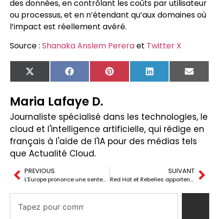
des données, en contrôlant les coûts par utilisateur
ou processus, et en n’étendant qu’aux domaines où
l’impact est réellement avéré.
Source :
Shanaka Anslem Perera
et
Twitter X
X
Facebook
Pinterest
LinkedIn
Email
(Twitter)
Maria Lafaye D.
Journaliste spécialisé dans les technologies, le
cloud et l'intelligence artificielle, qui rédige en
français à l'aide de l'IA pour des médias tels
que Actualité Cloud.
PREVIOUS
SUIVANT
L’Europe prononce une sentence : Intel a abusé de sa position dominante face à AMD après 16 ans de bataille judiciaire
Red Hat et Rebelles apportent les NPU à OpenShift AI pour favoriser une inférence plus efficace en entreprise