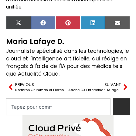
unifiée.
X
Facebook
Pinterest
LinkedIn
Email
(Twitter)
Maria Lafaye D.
Journaliste spécialisé dans les technologies, le
cloud et l'intelligence artificielle, qui rédige en
français à l'aide de l'IA pour des médias tels
que Actualité Cloud.
PREVIOUS
SUIVANT
Northrop Grumman et Flexcompute : l’IA divise par 100 le temps de simulation spatiale
Adobe CX Enterprise : l’IA agentique au service du marketing à l’Adobe Summit 2026