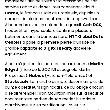
madrilenes afin de soutenir la croissance de son
service Fabric et de ses interconnexions cloud.
Data4
, le francais filiale de Brookfield, deploie un
campus de plusieurs centaines de megawatts a
Alcobendas avec un calendrier agressif.
Colt DCS
,
tres actif en hyperscale, a confirme plusieurs
batiments dans la banlieue nord.
NTT Global Data
Centers
a pose la premiere pierre d’un site de
grande capacite et
Digital Realty
accelere
egalement.
A cela s’ajoutent les acteurs locaux comme
Merlin
Edged
(filiale de la SOCIMI espagnole Merlin
Properties),
Nabiax
(Asterion-Telefonica) et
Stackscale
. Le marche compte desormais plus de
quinze operateurs significatifs, ce qui oblige chacun
a se differencier : Iron Mountain mise sur la securite
documentaire heritee de son metier historique
d’archivage, sur sa certification ENS et sur